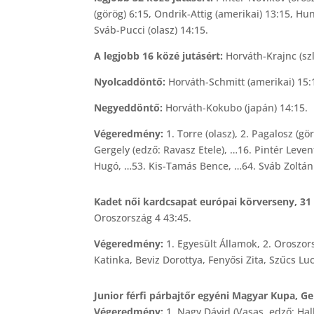
(görög) 6:15, Ondrik-Attig (amerikai) 13:15, Hu
Sváb-Pucci (olasz) 14:15.
A legjobb 16 közé jutásért:
Horváth-Krajnc (szl
Nyolcaddöntő:
Horváth-Schmitt (amerikai) 15:1
Negyeddöntő:
Horváth-Kokubo (japán) 14:15.
Végeredmény:
1. Torre (olasz), 2. Pagalosz (g
Gergely (edző: Ravasz Etele), …16. Pintér Leve
Hugó, …53. Kis-Tamás Bence, …64. Sváb Zoltán
Kadet női kardcsapat európai körverseny, 31 i
Oroszország 4 43:45.
Végeredmény:
1. Egyesült Államok, 2. Oroszor
Katinka, Beviz Dorottya, Fenyősi Zita, Szűcs Luc
Junior férfi párbajtőr egyéni Magyar Kupa, G
Végeredmény:
1. Nagy Dávid (Vasas, edző: Hal