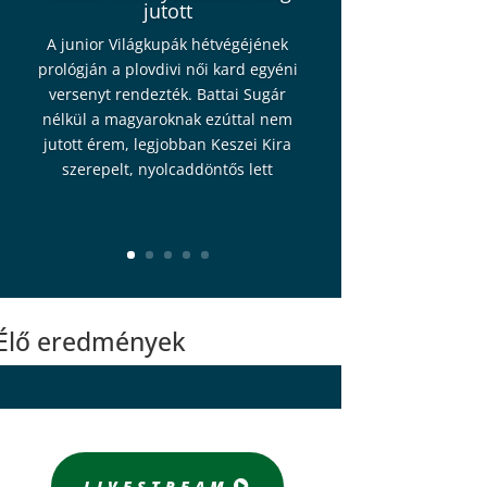
jutott
A junior Világkupák hétvégéjének
prológján a plovdivi női kard egyéni
versenyt rendezték. Battai Sugár
nélkül a magyaroknak ezúttal nem
jutott érem, legjobban Keszei Kira
szerepelt, nyolcaddöntős lett
Élő eredmények
LIVESTREAM