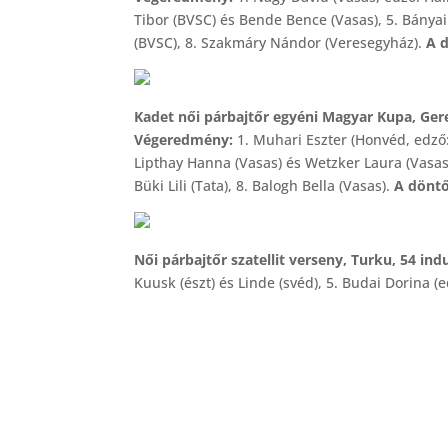
Tibor (BVSC) és Bende Bence (Vasas), 5. Bányai
(BVSC), 8. Szakmáry Nándor (Veresegyház).
A 
Kadet női párbajtőr egyéni Magyar Kupa, Ger
Végeredmény:
1. Muhari Eszter (Honvéd, edző:
Lipthay Hanna (Vasas) és Wetzker Laura (Vasas)
Büki Lili (Tata), 8. Balogh Bella (Vasas).
A dönt
Női párbajtőr szatellit verseny, Turku, 54 in
Kuusk (észt) és Linde (svéd), 5. Budai Dorina (e