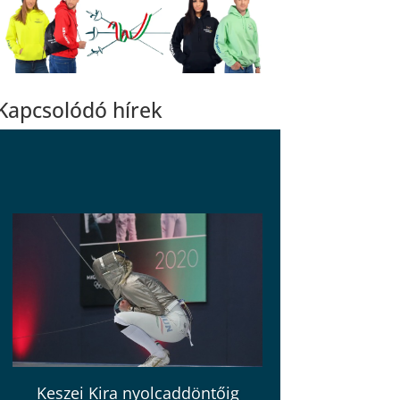
Kapcsolódó hírek
Keszei Kira nyolcaddöntőig