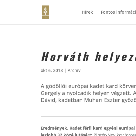
Hírek
Fontos informác
Horváth helyez
okt 6, 2018
|
Archív
A gödöllői európai kadet kard körver
Gergely a nyolcadik helyen végzett.
Dávid, kadetban Muhari Eszter győzö
Eredmények. Kadet férfi kard egyéni európai 
legjobb 32 közé jutásért:
Pintér-Novikov (orosz