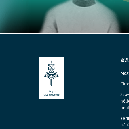
MA
Magy
Cím:
Szöv
hétf
pént
Fori
Hétf