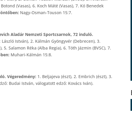
 Botond (Vasas), 6. Koch Máté (Vasas), 7. Kó Benedek
döntőben:
Nagy-Osman-Touson 15:7.
evich Aladár Nemzeti Sportcsarnok, 72 induló.
 László István), 2. Kálmán Gyöngyvér (Debrecen), 3.
, 5. Salamon Réka (Alba Regia), 6. Tóth Jázmin (BVSC), 7.
őben:
Muhari-Kálmán 15:8.
duló. Végeredmény:
1. Beljajeva (észt), 2. Embrich (észt), 3.
dző: Budai István, válogatott edző: Kovács Iván).