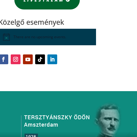
Közelgő események
There are no upcoming events.