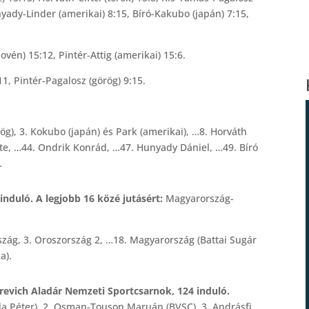
nyady-Linder (amerikai) 8:15, Bíró-Kakubo (japán) 7:15,
ovén) 15:12, Pintér-Attig (amerikai) 15:6.
1, Pintér-Pagalosz (görög) 9:15.
örög), 3. Kokubo (japán) és Park (amerikai), …8. Horváth
nte, …44. Ondrik Konrád, …47. Hunyady Dániel, …49. Bíró
.
nduló. A legjobb 16 közé jutásért:
Magyarország-
szág, 3. Oroszország 2, …18. Magyarország (Battai Sugár
a).
erevich Aladár Nemzeti Sportcsarnok, 124 induló.
la Péter), 2. Osman-Touson Maruán (BVSC), 3. Andrásfi