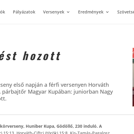
iók
Pályázatok
Versenyek
Eredmények
Szövets
ést hozott
seny első napján a férfi versenyen Horváth
 A párbajtőr Magyar Kupában: juniorban Nagy
tt.
körverseny, Huniber Kupa, Gödöllő, 230 induló. A
) 15:13, Horváth-Ciftci (török) 15:8, Kis-Tamás-Pagalosz