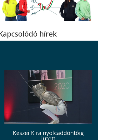
Kapcsolódó hírek
Keszei Kira nyolcaddöntőig
jutott