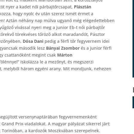
öt nyer a kadet női párbajtőrcsapat,
Plásztán
kozza, hogy nyolc év után szerez ismét érmet a
yen! Aztán néhány nap múlva ugyanő még elégedettebben
yűgöző vívással nyeri meg a junior Eb-t női párbajtőr
tőrekvő törekvéses tőröző alkot maradandót, Pásztor
mezőnyében,
Dósa Dani
pedig a férfi tőr fegyvernem idei
 Ugyancsak második lesz
Bányai Zsombor
és a junior férfi
egy csattanóként megint csak
Márton
fölénnyel” iskolázza le a mezőnyt, és megszerzi
mét, melyből három egyéni arany. Mit mondjunk, nehezen
 megújított versenynaptárában fegyvernemenként
Grand Prix-viadalokat. A magyar pályázat sikerrel járt:
ők Torinóban, a kardozók Moszkvában szerepelnek.