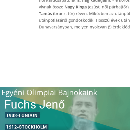
női kardcsapatunk is, míg kadetjaink – e koro
vívnak össze
Nagy Kinga
(ezüst, női párbajtőr)
Tamás
(bronz, tőr) révén. Miközben az utánpó
utánpótlásáról gondoskodik. Hosszú évek utá
Dunavarsányban, melyen nyolcvan (!) érdeklődő
Egyéni Olimpiai Bajnokaink