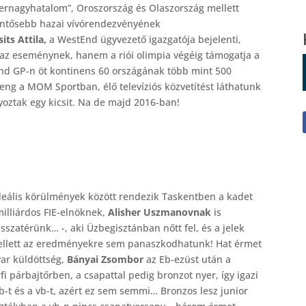
pernagyhatalom”, Oroszország és Olaszország mellett
lentősebb hazai vívórendezvényének
its Attila,
a WestEnd ügyvezető igazgatója bejelenti,
az eseménynek, hanem a riói olimpia végéig támogatja a
End GP-n öt kontinens 60 országának több mint 500
rseng a MOM Sportban, élő televíziós közvetítést láthatunk
oztak egy kicsit. Na de majd 2016-ban!
 ideális körülmények között rendezik Taskentben a kadet
milliárdos FIE-elnöknek,
Alisher Uszmanovnak
is
szatérünk… -, aki Üzbegisztánban nőtt fel, és a jelek
 mellett az eredményekre sem panaszkodhatunk! Hat érmet
yar küldöttség,
Bányai Zsombor
az Eb-ezüst után a
fi párbajtőrben, a csapattal pedig bronzot nyer, így igazi
b-t és a vb-t, azért ez sem semmi… Bronzos lesz junior