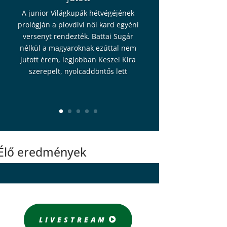
A junior Világkupák hétvégéjének
prológján a plovdivi női kard egyéni
versenyt rendezték. Battai Sugár
nélkül a magyaroknak ezúttal nem
jutott érem, legjobban Keszei Kira
szerepelt, nyolcaddöntős lett
Élő eredmények
LIVESTREAM