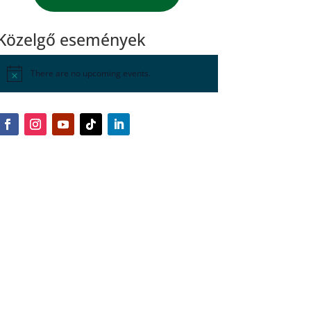
Közelgő események
There are no upcoming events.