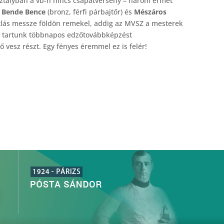
sztályban a vb-n nincs csapatverseny – három érmet
,
Bende Bence
(bronz, férfi párbajtőr) és
Mészáros
tlás messze földön remekel, addig az MVSZ a mesterek
n tartunk többnapos edzőtovábbképzést
 vesz részt. Egy fényes éremmel ez is felér!