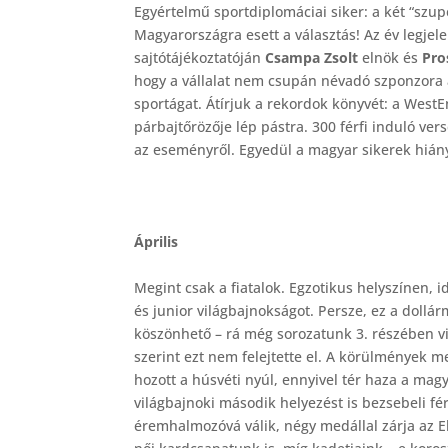
Egyértelmű sportdiplomáciai siker: a két “szu
Magyarországra esett a választás! Az év legje
sajtótájékoztatóján
Csampa Zsolt
elnök és
Pros
hogy a vállalat nem csupán névadó szponzora 
sportágat. Átírjuk a rekordok könyvét: a West
párbajtőrözője lép pástra. 300 férfi induló ve
az eseményről. Egyedül a magyar sikerek hiány
Április
Megint csak a fiatalok. Egzotikus helyszínen,
és junior világbajnokságot. Persze, ez a dollár
köszönhető – rá még sorozatunk 3. részében vis
szerint ezt nem felejtette el. A körülmények
hozott a húsvéti nyúl, ennyivel tér haza a mag
világbajnoki második helyezést is bezsebeli fér
éremhalmozóvá válik, négy medállal zárja az E