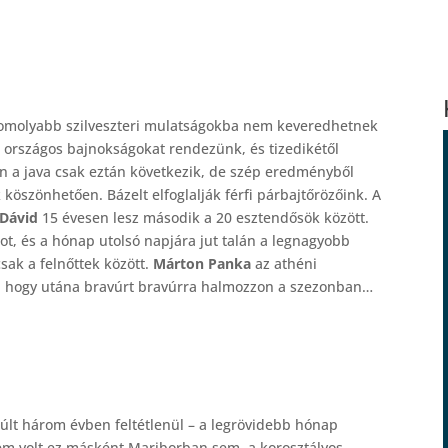
e komolyabb szilveszteri mulatságokba nem keveredhetnek
 országos bajnokságokat rendezünk, és tizedikétől
n a java csak eztán következik, de szép eredményből
köszönhetően. Bázelt elfoglalják férfi párbajtőrözőink. A
Dávid
15 évesen lesz második a 20 esztendősök között.
t, és a hónap utolsó napjára jut talán a legnagyobb
sak a felnőttek között.
Márton Panka
az athéni
ja, hogy utána bravúrt bravúrra halmozzon a szezonban…
lt három évben feltétlenül – a legrövidebb hónap
Nem volt ez másként Mariborban sem, a korosztályos