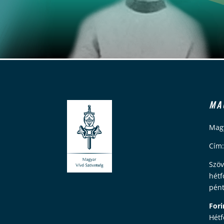
MA
Magy
Cím:
Szöv
hétf
pént
Fori
Hétf