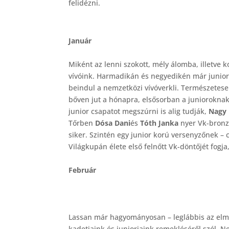
felidézni.
Január
Miként az lenni szokott, mély álomba, illetv
vívóink. Harmadikán és negyedikén már junior
beindul a nemzetközi vívóverkli. Természetese
bőven jut a hónapra, elsősorban a junioroknak 
junior csapatot megszúrni is alig tudják,
Nagy 
Tőrben
Dósa Dani
és
Tóth Janka
nyer Vk-bronzo
siker. Szintén egy junior korú versenyzőnek – c
Világkupán élete első felnőtt Vk-döntőjét fog
Február
Lassan már hagyományosan – leglábbis az elmú
kadetjaink és juniorjaink remekléséről szól. 