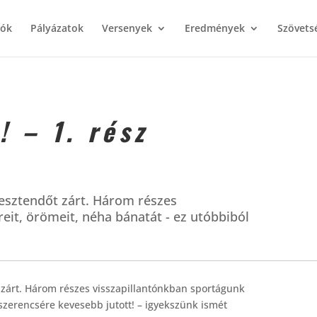
iók
Pályázatok
Versenyek
Eredmények
Szövets
! – 1. rész
esztendőt zárt. Három részes
eit, örömeit, néha bánatát - ez utóbbiból
zárt. Három részes visszapillantónkban sportágunk
 szerencsére kevesebb jutott! – igyekszünk ismét