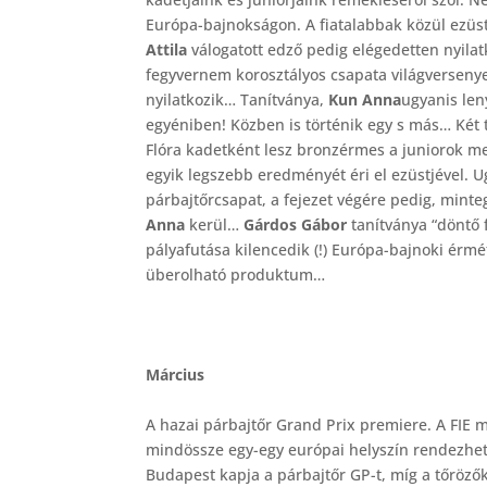
Európa-bajnokságon. A fiatalabbak közül ezüst
Attila
válogatott edző pedig elégedetten nyilat
fegyvernem korosztályos csapata világversen
nyilatkozik… Tanítványa,
Kun Anna
ugyanis len
egyéniben! Közben is történik egy s más… Két 
Flóra kadetként lesz bronzérmes a juniorok 
egyik legszebb eredményét éri el ezüstjével.
párbajtőrcsapat, a fejezet végére pedig, mint
Anna
kerül…
Gárdos Gábor
tanítványa “döntő 
pályafutása kilencedik (!) Európa-bajnoki ér
überolható produktum…
Március
A hazai párbajtőr Grand Prix premiere. A FIE
mindössze egy-egy európai helyszín rendezhet 
Budapest kapja a párbajtőr GP-t, míg a tőröz