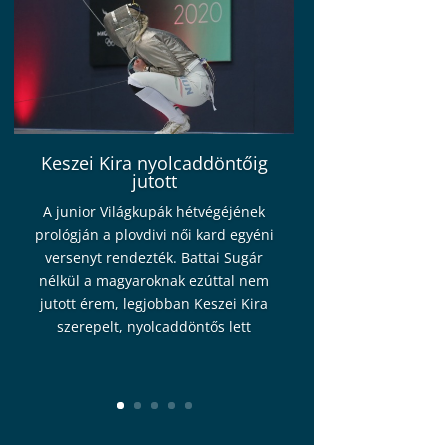
Keszei Kira nyolcaddöntőig
jutott
A junior Világkupák hétvégéjének
prológján a plovdivi női kard egyéni
versenyt rendezték. Battai Sugár
nélkül a magyaroknak ezúttal nem
jutott érem, legjobban Keszei Kira
szerepelt, nyolcaddöntős lett