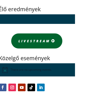
Élő eredmények
LIVESTREAM
Közelgő események
There are no upcoming events.