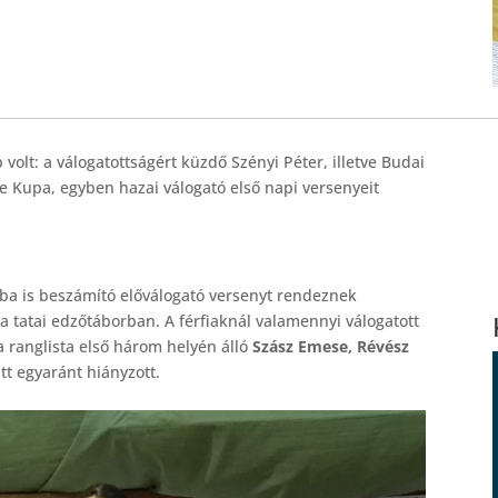
olt: a válogatottságért küzdő Szényi Péter, illetve Budai
ade Kupa, egyben hazai válogató első napi versenyeit
ba is beszámító előválogató versenyt rendeznek
 tatai edzőtáborban. A férfiaknál valamennyi válogatott
a ranglista első három helyén álló
Szász Emese, Révész
t egyaránt hiányzott.