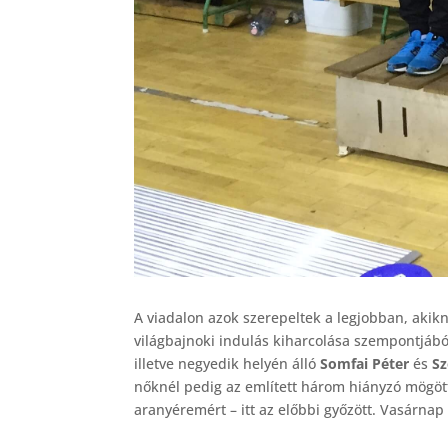
A viadalon azok szerepeltek a legjobban, akikn
világbajnoki indulás kiharcolása szempontjából
illetve negyedik helyén álló
Somfai Péter
és
Sz
nőknél pedig az említett három hiányzó mögött
aranyéremért – itt az előbbi győzött. Vasárnap