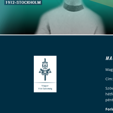
MA
Magy
Cím:
Szöv
hétf
pént
Fori