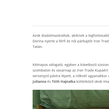
Azok diadalmaskodtak, akiknek a legfontosabb v
Dorina nyerte a férfi és női párbajtőr Iron Tr
Tatán.
Kétnapos válogató, egyben a következő szezon
szombaton és vasárnap az Iron Trade Kupáért a
versenyző pástra lépett, a nőknél ugyanakkor 
Julianna
és
Tóth Hajnalka
különböző okok miat