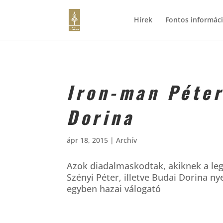
Hírek
Fontos informác
Iron-man Péte
Dorina
ápr 18, 2015
|
Archív
Azok diadalmaskodtak, akiknek a leg
Szényi Péter, illetve Budai Dorina ny
egyben hazai válogató