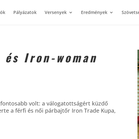
iók
Pályázatok
Versenyek
Eredmények
Szövets
r és Iron-woman
fontosabb volt: a válogatottságért küzdő
erte a férfi és női párbajtőr Iron Trade Kupa,