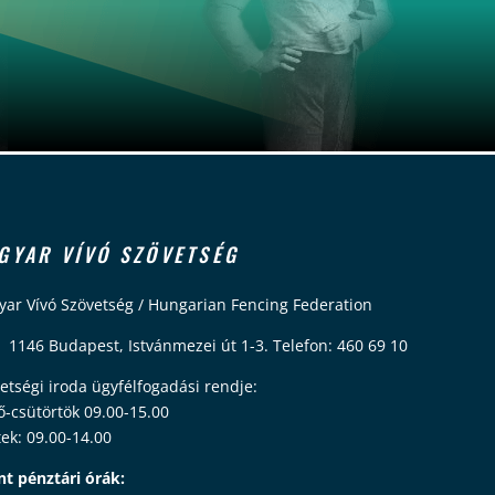
GYAR VÍVÓ SZÖVETSÉG
ar Vívó Szövetség / Hungarian Fencing Federation
 1146 Budapest, Istvánmezei út 1-3. Telefon: 460 69 10
etségi iroda ügyfélfogadási rendje:
ő-csütörtök 09.00-15.00
ek: 09.00-14.00
nt pénztári órák: