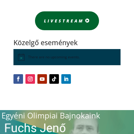
LIVESTREAM
Közelgő események
There are no upcoming events.
Egyéni Olimpiai Bajnokaink