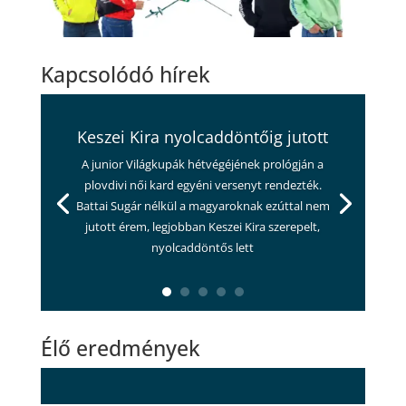
Kapcsolódó hírek
Keszei Kira nyolcaddöntőig jutott
A junior Világkupák hétvégéjének prológján a
plovdivi női kard egyéni versenyt rendezték.
Battai Sugár nélkül a magyaroknak ezúttal nem
jutott érem, legjobban Keszei Kira szerepelt,
nyolcaddöntős lett
Élő eredmények