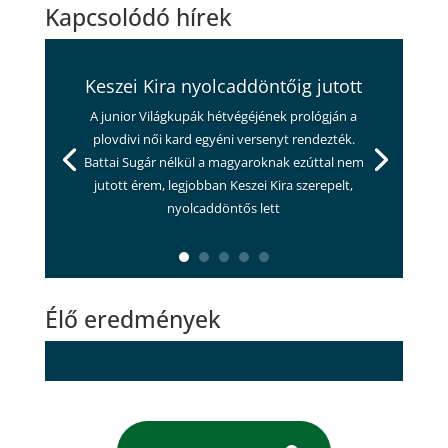
Kapcsolódó hírek
Keszei Kira nyolcaddöntőig jutott
A junior Világkupák hétvégéjének prológján a
plovdivi női kard egyéni versenyt rendezték.
Battai Sugár nélkül a magyaroknak ezúttal nem
jutott érem, legjobban Keszei Kira szerepelt,
nyolcaddöntős lett
Élő eredmények