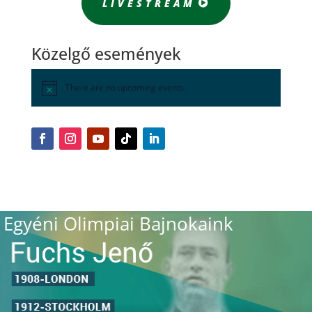
LIVESTREAM
Közelgő események
There are no upcoming events.
Egyéni Olimpiai Bajnokaink