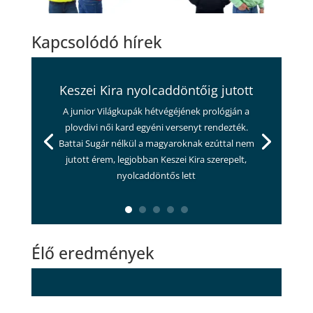
Kapcsolódó hírek
Keszei Kira nyolcaddöntőig jutott
A junior Világkupák hétvégéjének prológján a
plovdivi női kard egyéni versenyt rendezték.
Battai Sugár nélkül a magyaroknak ezúttal nem
jutott érem, legjobban Keszei Kira szerepelt,
nyolcaddöntős lett
Élő eredmények