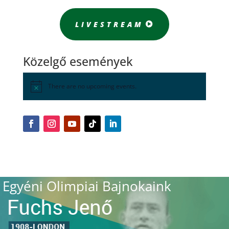
LIVESTREAM
Közelgő események
There are no upcoming events.
Egyéni Olimpiai Bajnokaink