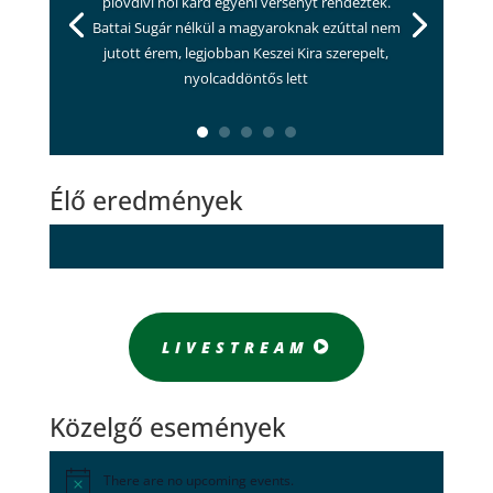
plovdivi női kard egyéni versenyt rendezték.
Battai Sugár nélkül a magyaroknak ezúttal nem
jutott érem, legjobban Keszei Kira szerepelt,
nyolcaddöntős lett
Élő eredmények
LIVESTREAM
Közelgő események
There are no upcoming events.