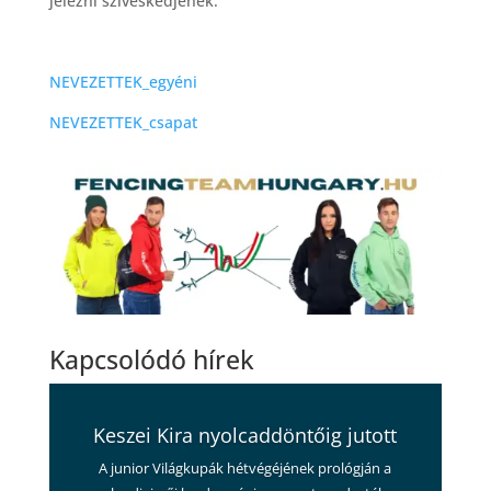
jelezni szíveskedjenek.
NEVEZETTEK_egyéni
NEVEZETTEK_csapat
Kapcsolódó hírek
Keszei Kira nyolcaddöntőig jutott
A junior Világkupák hétvégéjének prológján a