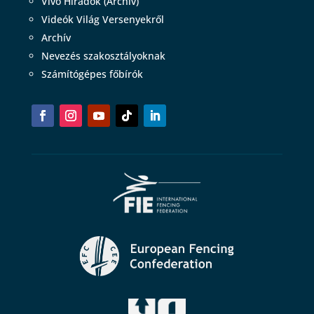
Vívó Híradók (Archív)
Videók Világ Versenyekről
Archív
Nevezés szakosztályoknak
Számítógépes főbírók