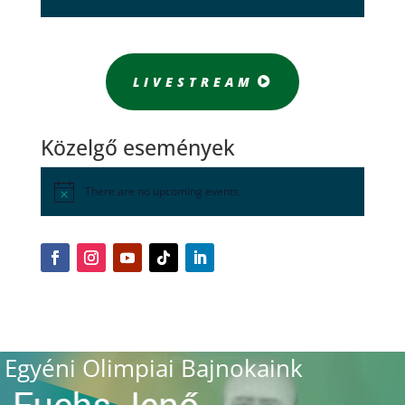
LIVESTREAM
Közelgő események
There are no upcoming events.
Egyéni Olimpiai Bajnokaink