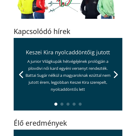
Kapcsolódó hírek
Keszei Kira nyolcaddöntőig jutott
A junior Világkupák hétvégéjének prológján a
plovdivi női kard egyéni versenyt rendezték.
Battai Sugár nélkül a magyaroknak ezúttal nem
jutott érem, legjobban Keszei Kira szerepelt,
nyolcaddöntős lett
Élő eredmények