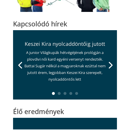
Kapcsolódó hírek
Keszei Kira nyolcaddöntőig jutott
A junior Világkupák hétvégéjének prológján a
plovdivi női kard egyéni versenyt rendezték.
Battai Sugár nélkül a magyaroknak ezúttal nem
jutott érem, legjobban Keszei Kira szerepelt,
nyolcaddöntős lett
Élő eredmények