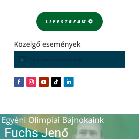
LIVESTREAM
Közelgő események
There are no upcoming events.
Egyéni Olimpiai Bajnokaink