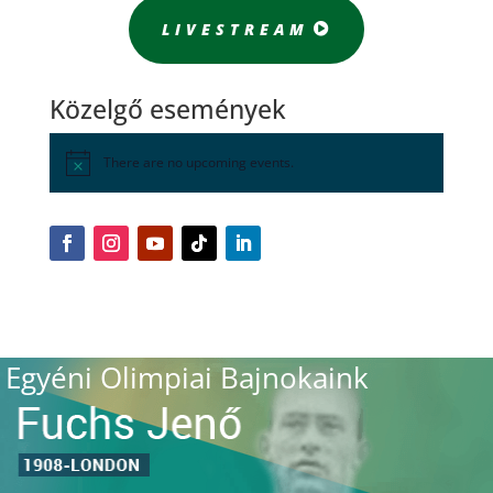
LIVESTREAM
Közelgő események
There are no upcoming events.
Egyéni Olimpiai Bajnokaink