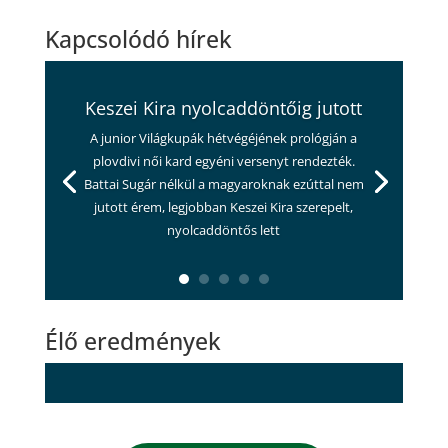
Kapcsolódó hírek
Keszei Kira nyolcaddöntőig jutott
A junior Világkupák hétvégéjének prológján a
plovdivi női kard egyéni versenyt rendezték.
Battai Sugár nélkül a magyaroknak ezúttal nem
jutott érem, legjobban Keszei Kira szerepelt,
nyolcaddöntős lett
Élő eredmények