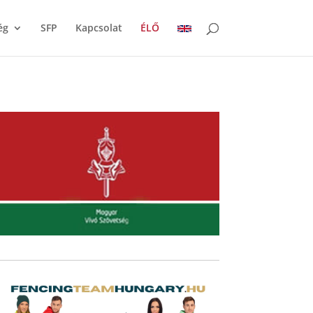
ég
SFP
Kapcsolat
ÉLŐ