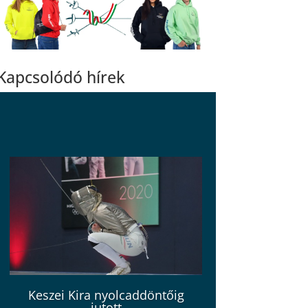
Kapcsolódó hírek
Keszei Kira nyolcaddöntőig
jutott