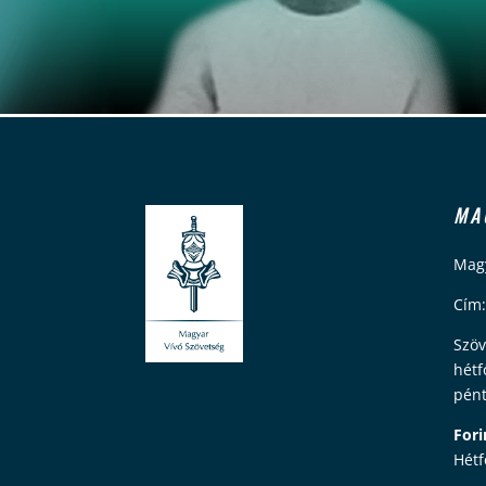
MA
Magy
Cím:
Szöv
hétf
pént
Fori
Hétf