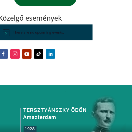
Közelgő események
There are no upcoming events.