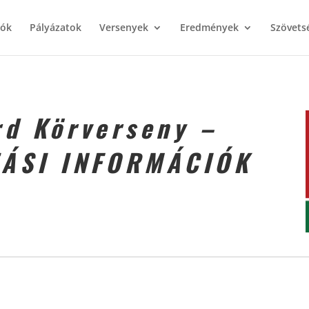
iók
Pályázatok
Versenyek
Eredmények
Szövets
rd Körverseny –
ZÁSI INFORMÁCIÓK