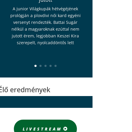
A junior Világkupák hétvégéjének
prológján a plovdivi női kard egyéni
versenyt rendezték. Battai Sugár
nélkül a magyaroknak ezúttal nem
jutott érem, legjobban Keszei Kira
szerepelt, nyolcaddöntős lett
Élő eredmények
LIVESTREAM