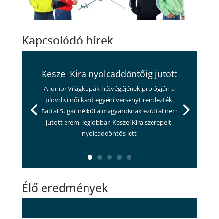
Kapcsolódó hírek
Keszei Kira nyolcaddöntőig jutott
A junior Világkupák hétvégéjének prológján a
plovdivi női kard egyéni versenyt rendezték.
Battai Sugár nélkül a magyaroknak ezúttal nem
jutott érem, legjobban Keszei Kira szerepelt,
nyolcaddöntős lett
Élő eredmények