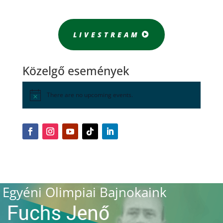
LIVESTREAM
Közelgő események
There are no upcoming events.
Egyéni Olimpiai Bajnokaink