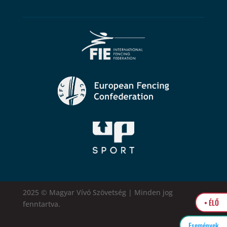
2025 © Magyar Vívó Szövetség | Minden jog
• ÉLŐ
fenntartva.
Események