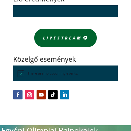
LIVESTREAM
Közelgő események
There are no upcoming events.
Egyéni Olimpiai Bajnokaink