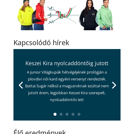
Kapcsolódó hírek
Keszei Kira nyolcaddöntőig jutott
A junior Világkupák hétvégéjének prológján a
plovdivi női kard egyéni versenyt rendezték.
Battai Sugár nélkül a magyaroknak ezúttal nem
jutott érem, legjobban Keszei Kira szerepelt,
nyolcaddöntős lett
Élő eredmények