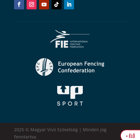
2025 © Magyar Vívó Szövetség | Minden jog
• ÉLŐ
fenntartva.