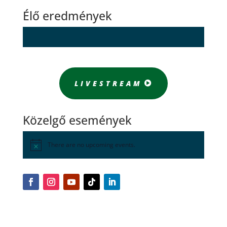
Élő eredmények
LIVESTREAM
Közelgő események
There are no upcoming events.