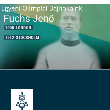
Egyéni Olimpiai Bajnokaink