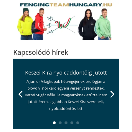
Kapcsolódó hírek
Keszei Kira nyolcaddöntőig jutott
A junior Világkupák hétvégéjének prológján a
plovdivi női kard egyéni versenyt rendezték.
Battai Sugár nélkül a magyaroknak ezúttal nem
jutott érem, legjobban Keszei Kira szerepelt,
nyolcaddöntős lett