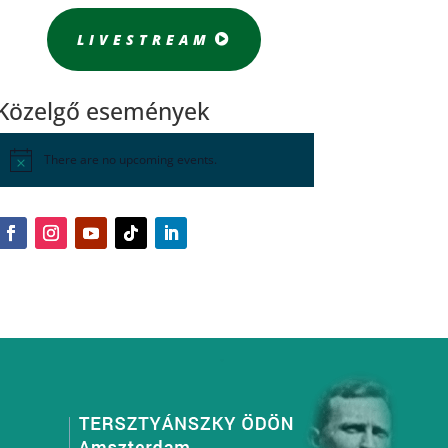
LIVESTREAM
Közelgő események
There are no upcoming events.