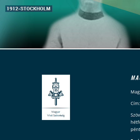
MA
Magy
Cím:
Szöv
hétf
pént