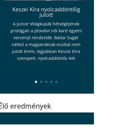
Keszei Kira nyolcaddöntőig
jutott
A junior Világkupák hétvégéjének
prológján a plovdivi női kard egyéni
versenyt rendezték. Battai Sugár
nélkül a magyaroknak ezúttal nem
jutott érem, legjobban Keszei Kira
szerepelt, nyolcaddöntős lett
Élő eredmények