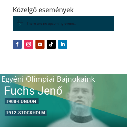
Közelgő események
There are no upcoming events.
Egyéni Olimpiai Bajnokaink