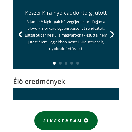
Keszei Kira nyolcaddöntőig jutott
A junior Világkupák hétvégéjének prológján a
plovdivi női kard egyéni versenyt rendezték.
Battai Sugár nélkül a magyaroknak ezúttal nem
jutott érem, legjobban Keszei Kira szerepelt,
nyolcaddöntős lett
Élő eredmények
LIVESTREAM