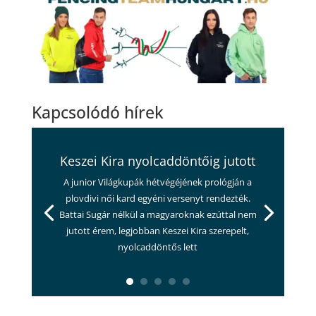
Kapcsolódó hírek
Keszei Kira nyolcaddöntőig jutott
A junior Világkupák hétvégéjének prológján a
plovdivi női kard egyéni versenyt rendezték.
Battai Sugár nélkül a magyaroknak ezúttal nem
jutott érem, legjobban Keszei Kira szerepelt,
nyolcaddöntős lett