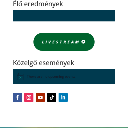
Élő eredmények
LIVESTREAM
Közelgő események
There are no upcoming events.