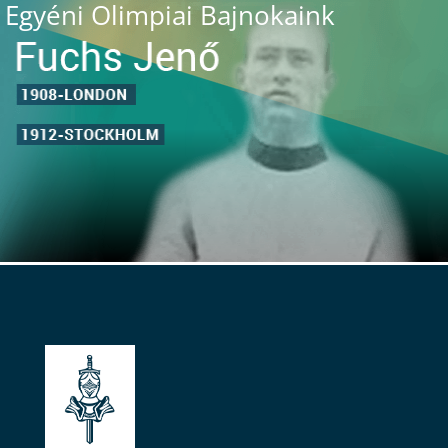
Egyéni Olimpiai Bajnokaink