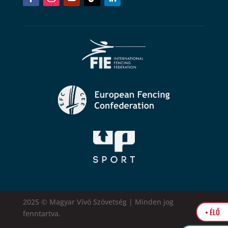
2025 © Magyar Vívó Szövetség | Minden jog
• ÉLŐ
fenntartva.