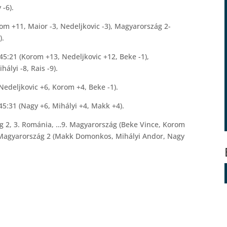
 -6).
m +11, Maior -3, Nedeljkovic -3), Magyarország 2-
).
:21 (Korom +13, Nedeljkovic +12, Beke -1),
lyi -8, Rais -9).
edeljkovic +6, Korom +4, Beke -1).
:31 (Nagy +6, Mihályi +4, Makk +4).
g 2, 3. Románia, …9. Magyarország (Beke Vince, Korom
. Magyarország 2 (Makk Domonkos, Mihályi Andor, Nagy