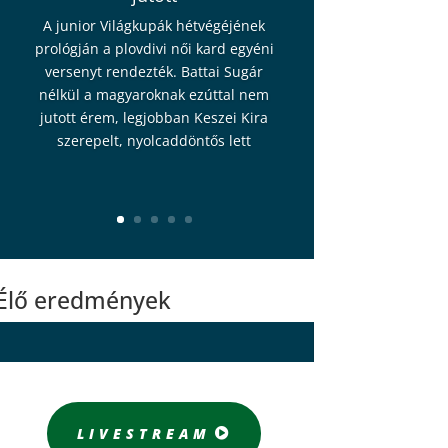
A junior Világkupák hétvégéjének
prológján a plovdivi női kard egyéni
versenyt rendezték. Battai Sugár
nélkül a magyaroknak ezúttal nem
jutott érem, legjobban Keszei Kira
szerepelt, nyolcaddöntős lett
Élő eredmények
LIVESTREAM