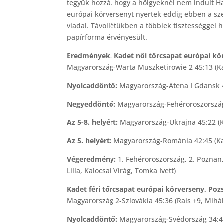
tegyük hozzá, hogy a hölgyeknél nem indult Ha
európai körversenyt nyertek eddig ebben a sze
viadal. Távollétükben a többiek tisztességgel he
papírforma érvényesült.
Eredmények. Kadet női tőrcsapat európai körv
Magyarország-Warta Muszketirowie 2 45:13 (Ka
Nyolcaddöntő:
Magyarország-Atena I Gdansk 45
Negyeddöntő:
Magyarország-Fehéroroszország 3
Az 5-8. helyért:
Magyarország-Ukrajna 45:22 (Ka
Az 5. helyért:
Magyarország-Románia 42:45 (Kalo
Végeredmény:
1. Fehéroroszország, 2. Poznan,
Lilla, Kalocsai Virág, Tomka Ivett)
Kadet féri tőrcsapat európai körverseny, Pozs
Magyarország 2-Szlovákia 45:36 (Rais +9, Mihál
Nyolcaddöntő:
Magyarország-Svédország 34:45 