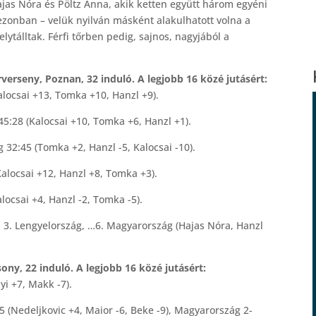
jas Nóra és Pöltz Anna, akik ketten együtt három egyéni
zonban – velük nyilván másként alakulhatott volna a
lytálltak. Férfi tőrben pedig, sajnos, nagyjából a
erseny, Poznan, 32 induló. A legjobb 16 közé jutásért:
locsai +13, Tomka +10, Hanzl +9).
:28 (Kalocsai +10, Tomka +6, Hanzl +1).
2:45 (Tomka +2, Hanzl -5, Kalocsai -10).
locsai +12, Hanzl +8, Tomka +3).
csai +4, Hanzl -2, Tomka -5).
 3. Lengyelország, …6. Magyarország (Hajas Nóra, Hanzl
ony, 22 induló. A legjobb 16 közé jutásért:
yi +7, Makk -7).
(Nedeljkovic +4, Maior -6, Beke -9), Magyarország 2-