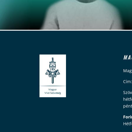
MA
Magy
Cím:
Szöv
hétf
pént
Fori
Hétf