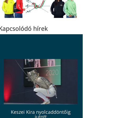
Kapcsolódó hírek
Keszei Kira nyolcaddöntőig
jutott