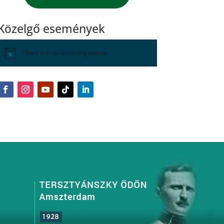
Közelgő események
There are no upcoming events.