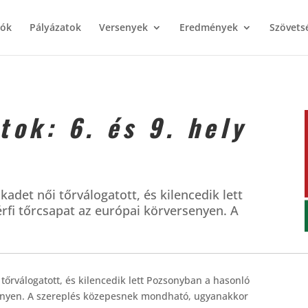
iók
Pályázatok
Versenyek
Eredmények
Szövets
tok: 6. és 9. hely
adet női tőrválogatott, és kilencedik lett
rfi tőrcsapat az európai körversenyen. A
tőrválogatott, és kilencedik lett Pozsonyban a hasonló
rsenyen. A szereplés közepesnek mondható, ugyanakkor