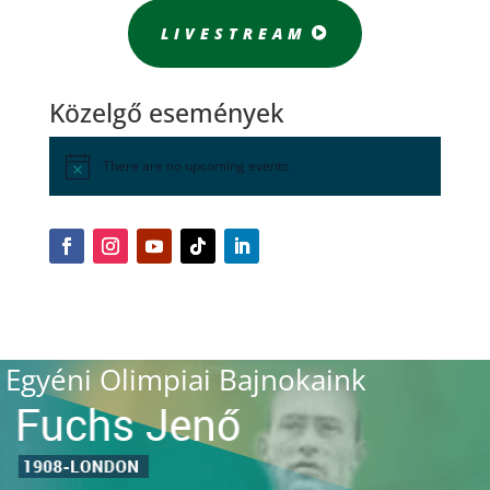
LIVESTREAM
Közelgő események
There are no upcoming events.
Egyéni Olimpiai Bajnokaink