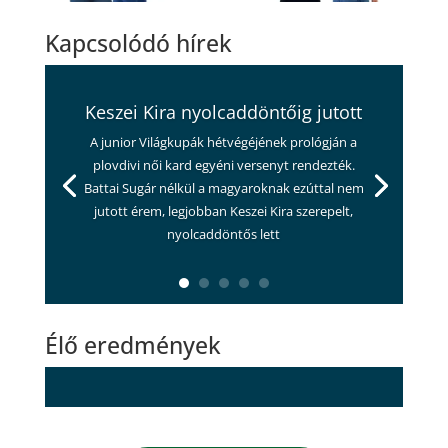
Kapcsolódó hírek
Keszei Kira nyolcaddöntőig jutott
A junior Világkupák hétvégéjének prológján a
plovdivi női kard egyéni versenyt rendezték.
Battai Sugár nélkül a magyaroknak ezúttal nem
jutott érem, legjobban Keszei Kira szerepelt,
nyolcaddöntős lett
Élő eredmények