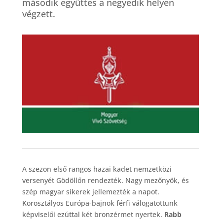
második együttes a negyedik helyen
végzett.
A szezon első rangos hazai kadet nemzetközi
versenyét Gödöllőn rendezték. Nagy mezőnyök, és
szép magyar sikerek jellemezték a napot.
Korosztályos Európa-bajnok férfi válogatottunk
képviselői ezúttal két bronzérmet nyertek.
Rabb