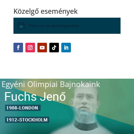
Közelgő események
There are no upcoming events.
Egyéni Olimpiai Bajnokaink