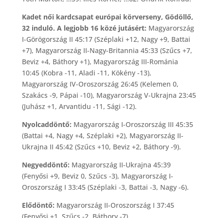
Kadet női kardcsapat európai körverseny, Gödöllő,
32 induló. A legjobb 16 közé jutásért:
Magyarország
I-Görögország II 45:17 (Széplaki +12, Nagy +9, Battai
+7), Magyarország II-Nagy-Britannia 45:33 (Szűcs +7,
Beviz +4, Báthory +1), Magyarország III-Románia
10:45 (Kobra -11, Aladi -11, Kökény -13),
Magyarország IV-Oroszország 26:45 (Kelemen 0,
Szakács -9, Pápai -10), Magyarország V-Ukrajna 23:45
(Juhász +1, Arvantidu -11, Sági -12).
Nyolcaddöntő:
Magyarország I-Oroszország III 45:35
(Battai +4, Nagy +4, Széplaki +2), Magyarország II-
Ukrajna II 45:42 (Szűcs +10, Beviz +2, Báthory -9).
Negyeddöntő:
Magyarország II-Ukrajna 45:39
(Fenyősi +9, Beviz 0, Szűcs -3), Magyarország I-
Oroszország I 33:45 (Széplaki -3, Battai -3, Nagy -6).
Elődöntő:
Magyarország II-Oroszország I 37:45
(Fenyősi +1, Szűcs -2, Báthory -7).