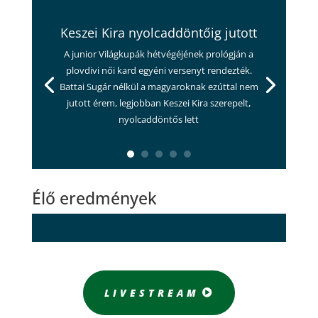
Keszei Kira nyolcaddöntőig jutott
A junior Világkupák hétvégéjének prológján a
plovdivi női kard egyéni versenyt rendezték.
Battai Sugár nélkül a magyaroknak ezúttal nem
jutott érem, legjobban Keszei Kira szerepelt,
nyolcaddöntős lett
Élő eredmények
LIVESTREAM