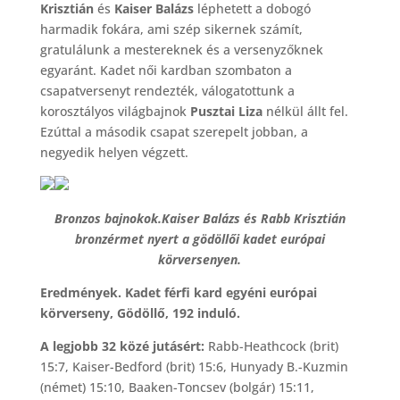
Krisztián
és
Kaiser Balázs
léphetett a dobogó
harmadik fokára, ami szép sikernek számít,
gratulálunk a mestereknek és a versenyzőknek
egyaránt. Kadet női kardban szombaton a
csapatversenyt rendezték, válogatottunk a
korosztályos világbajnok
Pusztai Liza
nélkül állt fel.
Ezúttal a második csapat szerepelt jobban, a
negyedik helyen végzett.
Bronzos bajnokok.Kaiser Balázs és Rabb Krisztián
bronzérmet nyert a gödöllői kadet európai
körversenyen.
Eredmények. Kadet férfi kard egyéni európai
körverseny, Gödöllő, 192 induló.
A legjobb 32 közé jutásért:
Rabb-Heathcock (brit)
15:7, Kaiser-Bedford (brit) 15:6, Hunyady B.-Kuzmin
(német) 15:10, Baaken-Toncsev (bolgár) 15:11,