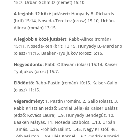
15:7, Urbán-Schmitz (német) 15:10.
A legjobb 12 közé jutásért:
Hunyady B.-Richards
(brit) 15:14, Noseda-Terekov (orosz) 15:10, Urbán-
Alinca (román) 13:15.
A legjobb 8 közé jutásért:
Rabb-Alinca (román)
15:11, Noseda-Ren (brit) 13:15, Hunyady B.-Marciano
(olasz) 11:15, Baaken-Tyuljukov (orosz) 5:15.
Negyeddöntő:
Rabb-Ottaviani (olasz) 15:14, Kaiser
Tyuljukov (orosz) 15:7.
Elődöntő:
Rabb-Pastin (román) 10:15. Kaiser-Gallo
(olasz) 11:15.
Végeredmény:
1. Pastin (román), 2. Gallo (olasz), 3.
Rabb Krisztián (edző: Somlai Béla) és Kaiser Balázs
(edző: Kovács Laura), …9. Hunyady Bendegúz, 10.
Baaken Mátyás, 11. Noseda Szabolcs, …13. Urbán
Tamás, …36. Fröhlich Bálint, …45. Nagy Kristóf, 46.
Tóth Márton, …59. Illés Kornél, …62. Ondrik Konrád.