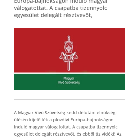
Európa-bajnokságon induló magyar
válogatottat. A csapatba tizennyolc
egyesület delegált résztvevőt,
A Magyar Vívó Szövetség kedd délutáni elnökségi
ülésén kijelölték a plovdivi Európa-bajnokságon
induló magyar válogatottat. A csapatba tizennyolc
egyesület delegált résztvevőt, és ebből tíz vidéki! Az