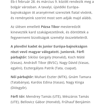
Eb-t február 28. és március 9. között rendezik meg a
bolgár városban. A tavalyi, újvidéki Európa-
bajnokságon öt aranyérmet szereztek fiatal vívóink,
és reményeink szerint most sem adják majd alább.
Az ülésen emellett
Pézsa Tibor
mesteredzőt
kinevezték kard szakágvezetőnek, és döntöttek a
fegyvernemi bizottságok személyi összetételéről.
A plovdivi kadet és junior Európa-bajnokságon
részt vevő magyar válogatott. Juniorok. Férfi
párbajtőr:
Siklósi Gergely (Honvéd), Koch Máté
(Vasas), Andrásfi Tibor (BVSC), Nagy Dávid (Vasas,
egyéni), Esztergályos Patrik (Tata, csapat).
Női párbajtőr:
Muhari Eszter (MTK), Gnám Tamara
(Tatabánya), Kardos Edina (Vasas), Nagy Kinga
(Diósgyőr).
Férfi tőr:
Mendrey Tamás (UTE), Mészáros Tamás
(UTE), Bellovicz Gábor (Honvéd), Frűhauf Benjámin