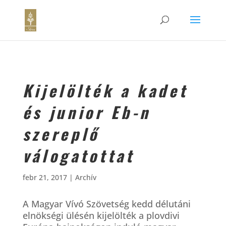
Kijelölték a kadet
és junior Eb-n
szereplő
válogatottat
febr 21, 2017
|
Archív
A Magyar Vívó Szövetség kedd délutáni
elnökségi ülésén kijelölték a plovdivi