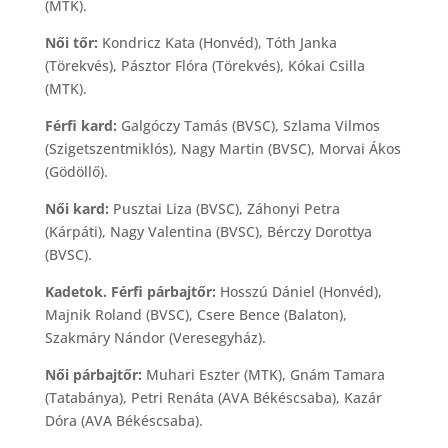
(MTK).
Női tőr:
Kondricz Kata (Honvéd), Tóth Janka
(Törekvés), Pásztor Flóra (Törekvés), Kókai Csilla
(MTK).
Férfi kard:
Galgóczy Tamás (BVSC), Szlama Vilmos
(Szigetszentmiklós), Nagy Martin (BVSC), Morvai Ákos
(Gödöllő).
Női kard:
Pusztai Liza (BVSC), Záhonyi Petra
(Kárpáti), Nagy Valentina (BVSC), Bérczy Dorottya
(BVSC).
Kadetok. Férfi párbajtőr:
Hosszú Dániel (Honvéd),
Majnik Roland (BVSC), Csere Bence (Balaton),
Szakmáry Nándor (Veresegyház).
Női párbajtőr:
Muhari Eszter (MTK), Gnám Tamara
(Tatabánya), Petri Renáta (AVA Békéscsaba), Kazár
Dóra (AVA Békéscsaba).