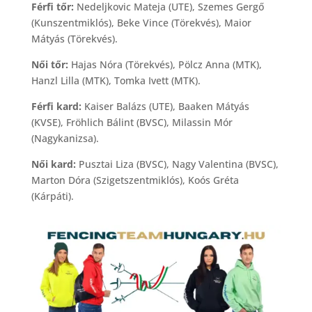
Férfi tőr:
Nedeljkovic Mateja (UTE), Szemes Gergő
(Kunszentmiklós), Beke Vince (Törekvés), Maior
Mátyás (Törekvés).
Női tőr:
Hajas Nóra (Törekvés), Pölcz Anna (MTK),
Hanzl Lilla (MTK), Tomka Ivett (MTK).
Férfi kard:
Kaiser Balázs (UTE), Baaken Mátyás
(KVSE), Fröhlich Bálint (BVSC), Milassin Mór
(Nagykanizsa).
Női kard:
Pusztai Liza (BVSC), Nagy Valentina (BVSC),
Marton Dóra (Szigetszentmiklós), Koós Gréta
(Kárpáti).