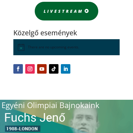
LIVESTREAM
Közelgő események
There are no upcoming events.
Egyéni Olimpiai Bajnokaink