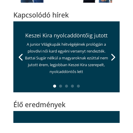
Kapcsolódó hírek
Keszei Kira nyolcaddöntőig jutott
A junior Világkupák hétvégéjének prológján a
plovdivi női kard egyéni versenyt rendezték.
Battai Sugár nélkül a magyaroknak ezúttal nem
jutott érem, legjobban Keszei Kira szerepelt,
nyolcaddöntős lett
Élő eredmények