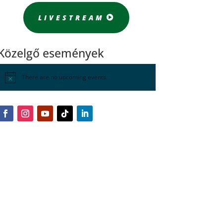
LIVESTREAM
Közelgő események
There are no upcoming events.