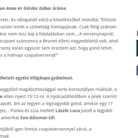
ton Anna és Gárdos Gábor öröme.
ter, és válogatott edző a következőket mondta: “Először
atkozom ismét a szövetség honlapjának. Csak félig szánom
akkor nem lesz baj a folytatásban sem… A versenynapról:
csúcspont számomra a Brunet elleni negyeddöntő volt, ahol
erseny során egyszer sem éreztem azt, hogy gond lehet,
is a holnapi csapatversenyt!”
hetett egyéni Világkupa-győzelmet.
meggyőző magabiztossággal verte korosztályos riválisát, a
ke
ellen nyert 15:12-re. A nyolcaddöntőben a jelek szerint
kapott, ám az legyen a legnagyobb gond, amikor egy 17
végez… Panka és Liza mellett
László Luca
jutott a legjobb
z amerikai
Fox-Gitomer-től
.
tjából igen fontos csapatversennyel zárul, a
oznak.