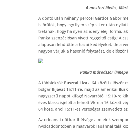
A mesteri ölelés, Már
A döntő után néhány perccel Gárdos Gábor mes
is örülök, hogy egy ilyen szép siker után nyil
tréfának, hogy ha ilyen az idény eleji forma, 
Panka szenzációsan vívott reggeltől estig! A 
alaposan lehűtötte a hazai kedélyeket, de a v
nagyon várjuk a hasonló folytatást, de először 
Panka másodszor ünnepel
A többiekről:
Pusztai Liza
a 64 között először 
bolgár
Ilijevát
15:11-re, majd az amerikai
Bur
nagyszerű napot kifogó Navarrótól 15:10-re ki
éves klasszisjelölt a felnőtt Vk-n a 16 között 
64 közé, ahol 15:11-es vereséget szenvedett a
Az orleans-i női kardhétvége a mieink szempon
nyolcaddöntőben a magyarok Japánnal találk