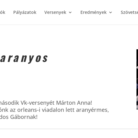
iók
Pályázatok
Versenyek
Eredmények
Szövets
 aranyos
 második Vk-versenyét Márton Anna!
nk az orleans-i viadalon lett aranyérmes,
rdos Gábornak!