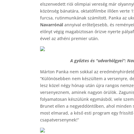
elszenvedett riói olimpiai vereség már olyann
közönség bánatára, oktatófilmbe illően verte 1
furcsa, rutinmunkának számított. Panka az u
Navarrónál
annyival erőteljesebb, és reményei
előnyt végig magabiztosan őrizve nyerte pály
évvel az athéni premier után.
A győztes és "udvarhölgyei": N
Márton Panka nem sokkal az eredményhirdetés
“Különösebben nem készültem a versenyre, de
lesz közel négy hónap után újra rangos nemzet
versenyeznem, aminek nagyon örülök. Zagunis e
folyamatosan készülünk egymásból, vele szem
Brunet ellen a negyeddöntőben, ahol minden s
most elmarad, a késő esti program egy frissít
csapatversenynek!”