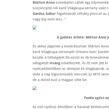
Márton Anna
szombaton cáfolt egy közmondást
szezonnyitó női kard Világkupa-verseny után r
Gárdos Gábor
fogalmazott néhány perccel az a
nagy baj nem lesz…”
A győztes öröme: Márton Anna p
És akkor jöjjenek a konkrétumok! Márton Anna e
kard Világkupa-versenyét Orleans-ban! Kardví
kezdte a hétvégéjét Eb-ezüst és vb-bronzérme
válogatott
Hvang
következett, és itt sem jött ki
nyolcaddöntőben az olimpiai és világbajnok, s
vívta a nap legszorosabb meccsét az MTK verse
de a döntő tust a magyar vitte be.
Panka egész nap
Az esti nyolcas döntőben a hazaiak kedvencév