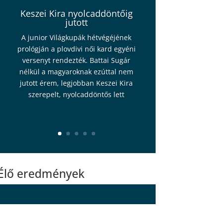
Keszei Kira nyolcaddöntőig
jutott
A junior Világkupák hétvégéjének
prológján a plovdivi női kard egyéni
versenyt rendezték. Battai Sugár
nélkül a magyaroknak ezúttal nem
jutott érem, legjobban Keszei Kira
szerepelt, nyolcaddöntős lett
Élő eredmények