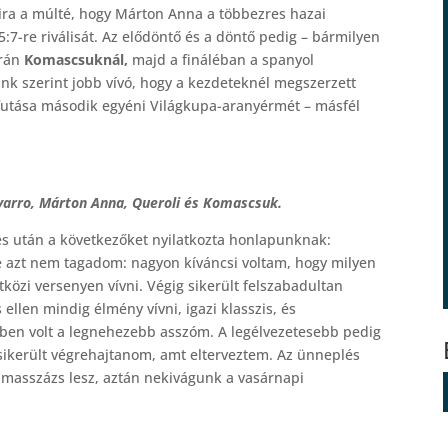
yira a múlté, hogy Márton Anna a többezres hazai
5:7-re riválisát. Az elődöntő és a döntő pedig – bármilyen
krán
Komascsuknál,
majd a fináléban a spanyol
nk szerint jobb vívó, hogy a kezdeteknél megszerzett
afutása második egyéni Világkupa-aranyérmét – másfél
avarro, Márton Anna, Queroli és Komascsuk.
 után a következőket nyilatkozta honlapunknak:
 azt nem tagadom: nagyon kíváncsi voltam, hogy milyen
közi versenyen vívni. Végig sikerült felszabadultan
llen mindig élmény vívni, igazi klasszis, és
ben volt a legnehezebb asszóm. A legélvezetesebb pedig
ikerült végrehajtanom, amt elterveztem. Az ünneplés
ő masszázs lesz, aztán nekivágunk a vasárnapi