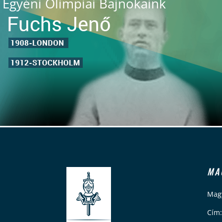
Egyéni Olimpiai Bajnokaink
MA
Magy
Cím: