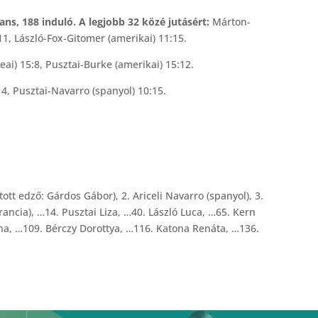
ns, 188 induló. A legjobb 32 közé jutásért:
Márton-
5:11, László-Fox-Gitomer (amerikai) 11:15.
ai) 15:8, Pusztai-Burke (amerikai) 15:12.
4, Pusztai-Navarro (spanyol) 10:15.
tt edző: Gárdos Gábor), 2. Ariceli Navarro (spanyol), 3.
rancia), …14. Pusztai Liza, …40. László Luca, …65. Kern
na, …109. Bérczy Dorottya, …116. Katona Renáta, …136.