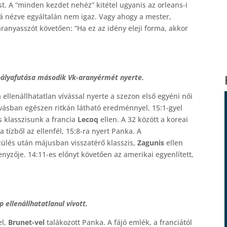
. A “minden kezdet nehéz” kitétel ugyanis az orleans-i
á nézve egyáltalán nem igaz. Vagy ahogy a mester,
ranyasszót követően: “Ha ez az idény eleji forma, akkor
ályafutása második Vk-aranyérmét nyerte.
llenállhatatlan vívással nyerte a szezon első egyéni női
vásban egészen ritkán látható eredménnyel, 15:1-gyel
s klasszisunk a francia
Lecoq
ellen. A 32 között a koreai
 a tízből az ellenfél, 15:8-ra nyert Panka. A
zülés után májusban visszatérő klasszis,
Zagunis
ellen
nyzője. 14:11-es előnyt követően az amerikai egyenlített,
 ellenállhatatlanul vívott.
el,
Brunet-vel
talákozott Panka. A fájó emlék, a franciától