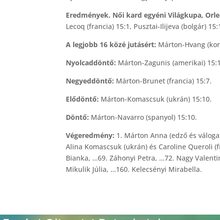
Eredmények. Női kard egyéni Világkupa, Orlea
Lecoq (francia) 15:1, Pusztai-Ilijeva (bolgár) 1
A legjobb 16 közé jutásért:
Márton-Hvang (kore
Nyolcaddöntő:
Márton-Zagunis (amerikai) 15:1
Negyeddöntő:
Márton-Brunet (francia) 15:7.
Elődöntő:
Márton-Komascsuk (ukrán) 15:10.
Döntő:
Márton-Navarro (spanyol) 15:10.
Végeredmény:
1. Márton Anna (edző és válogato
Alina Komascsuk (ukrán) és Caroline Queroli (f
Bianka, …69. Záhonyi Petra, …72. Nagy Valenti
Mikulik Júlia, …160. Kelecsényi Mirabella.