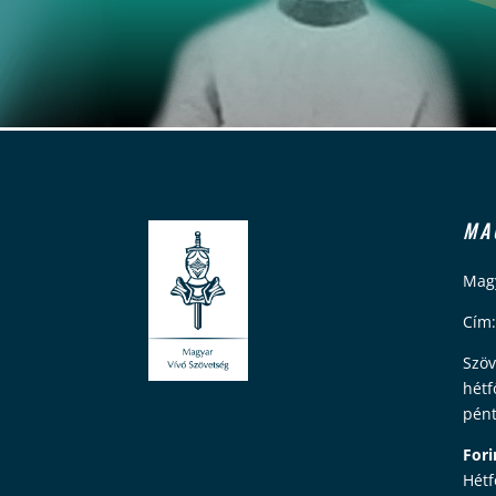
MA
Magy
Cím:
Szöv
hétf
pént
Fori
Hétf