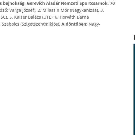
os bajnokság, Gerevich Aladár Nemzeti Sportcsarnok, 70
ző: Varga József), 2. Milassin Mór (Nagykanizsa), 3.
SC), 5. Kaiser Balázs (UTE), 6. Horváth Barna
a Szabolcs (Szigetszentmiklós).
A döntőben:
Nagy-