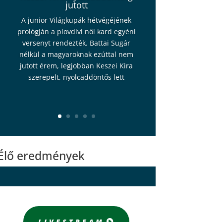
jutott
A junior Világkupák hétvégéjének
prológján a plovdivi női kard egyéni
versenyt rendezték. Battai Sugár
nélkül a magyaroknak ezúttal nem
jutott érem, legjobban Keszei Kira
szerepelt, nyolcaddöntős lett
Élő eredmények
LIVESTREAM