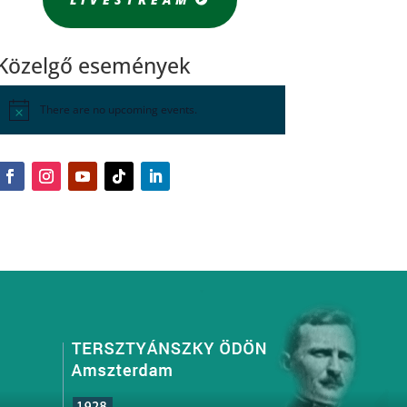
Közelgő események
There are no upcoming events.