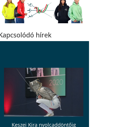
Kapcsolódó hírek
Keszei Kira nyolcaddöntőig