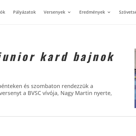
iók
Pályázatok
Versenyek
Eredmények
Szövets
junior kard bajnok
t pénteken és szombaton rendezzük a
ersenyt a BVSC vívója, Nagy Martin nyerte,