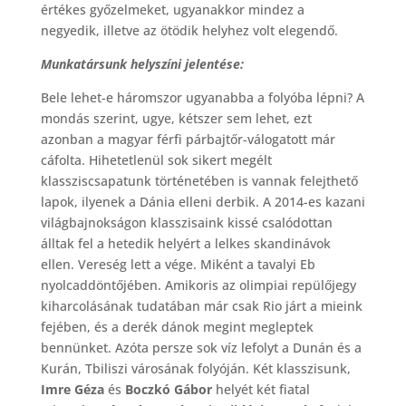
értékes győzelmeket, ugyanakkor mindez a
negyedik, illetve az ötödik helyhez volt elegendő.
Munkatársunk helyszíni jelentése:
Bele lehet-e háromszor ugyanabba a folyóba lépni? A
mondás szerint, ugye, kétszer sem lehet, ezt
azonban a magyar férfi párbajtőr-válogatott már
cáfolta. Hihetetlenül sok sikert megélt
klassziscsapatunk történetében is vannak felejthető
lapok, ilyenek a Dánia elleni derbik. A 2014-es kazani
világbajnokságon klasszisaink kissé csalódottan
álltak fel a hetedik helyért a lelkes skandinávok
ellen. Vereség lett a vége. Miként a tavalyi Eb
nyolcaddöntőjében. Amikoris az olimpiai repülőjegy
kiharcolásának tudatában már csak Rio járt a mieink
fejében, és a derék dánok megint megleptek
bennünket. Azóta persze sok víz lefolyt a Dunán és a
Kurán, Tbiliszi városának folyóján. Két klasszisunk,
Imre Géza
és
Boczkó Gábor
helyét két fiatal