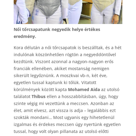
Női tőrcsapatunk negyedik helye értékes
eredmény.
Kora délután a női tőrcsapatok is beszálltak, és a hét
indulónak köszönhetően rögtön a negyeddöntővel
kezdtünk. Viszont azonnal a nagyon-nagyon erős
franciák ellenében, akiket mostanság nemigen
sikerült legyőznünk. A moszkvai vb-n, két éve,
egyetlen tussal kaptunk ki tőlük. Vitatott
körülmények között kapta
Mohamed Aida
az utolsó
találatot
Thibus
ellen a hosszabbításban, úgy, hogy
szinte végig mi vezettünk a meccsen. Azonban az
élet, amit elvesz, azt vissza is adja – legalábbis ezt
szokták mondani… Most ugyanis egy hihetetlenül
izgalmas és érdekes meccsen úgy nyertünk egyetlen
tussal, hogy volt olyan pillanata az utolsó előtti