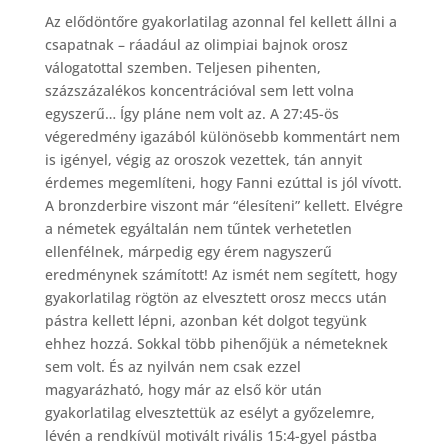
Az elődöntőre gyakorlatilag azonnal fel kellett állni a
csapatnak – ráadául az olimpiai bajnok orosz
válogatottal szemben. Teljesen pihenten,
százszázalékos koncentrációval sem lett volna
egyszerű… Így pláne nem volt az. A 27:45-ös
végeredmény igazából különösebb kommentárt nem
is igényel, végig az oroszok vezettek, tán annyit
érdemes megemlíteni, hogy Fanni ezúttal is jól vívott.
A bronzderbire viszont már “élesíteni” kellett. Elvégre
a németek egyáltalán nem tűntek verhetetlen
ellenfélnek, márpedig egy érem nagyszerű
eredménynek számított! Az ismét nem segített, hogy
gyakorlatilag rögtön az elvesztett orosz meccs után
pástra kellett lépni, azonban két dolgot tegyünk
ehhez hozzá. Sokkal több pihenőjük a németeknek
sem volt. És az nyilván nem csak ezzel
magyarázható, hogy már az első kör után
gyakorlatilag elvesztettük az esélyt a győzelemre,
lévén a rendkívül motivált rivális 15:4-gyel pástba