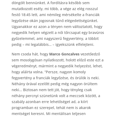
döngölt bennünket. A fordításra később sem
mutatkozott esély, mi több, a vége az elég rosszul
festő 18:45 lett, ami némileg mérsékelte a franciák
legyőzése okán jogosnak tűnő elégedettségünket.
Ugyanakkor ez azon a tényen nem változtatott, hogy
negyedik helyen végzett a női tőrcsapat egy bravúros
győzelemmel, ami nagyszerű fegyvertény, a többit
pedig – mi legalábbis… – igyekszünk elfelejteni.
Nem csoda hát, hogy
Marco Goncalves
vezetőedző
sem mosolygósan nyilatkozott, holott előző este ezt a
végeredményt, mármint a negyedik helyezést, lehet,
hogy aláírta volna. “Persze, nagyon komoly
fegyvertény a franciák legyőzése, és örülök is neki.
Néhány órával ezelőtt pedig még nagyon örültem
neki… Biztosan nem tett jót, hogy tényleg csak
néhány percnyi szünetünk volt a meccsek között, a
szabály azonban erre lehetőséget ad, a kiírt
programban ez szerepel, tehát nem is akarok
mentséget keresni. Mi mentálisan teljesen