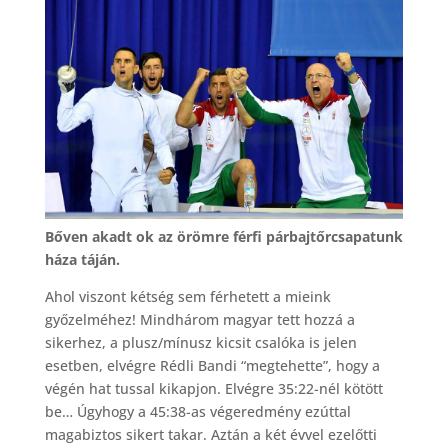
Bőven akadt ok az örömre férfi párbajtőrcsapatunk
háza táján.
Ahol viszont kétség sem férhetett a mieink
győzelméhez! Mindhárom magyar tett hozzá a
sikerhez, a plusz/mínusz kicsit csalóka is jelen
esetben, elvégre Rédli Bandi “megtehette”, hogy a
végén hat tussal kikapjon. Elvégre 35:22-nél kötött
be… Úgyhogy a 45:38-as végeredmény ezúttal
magabiztos sikert takar. Aztán a két évvel ezelőtti