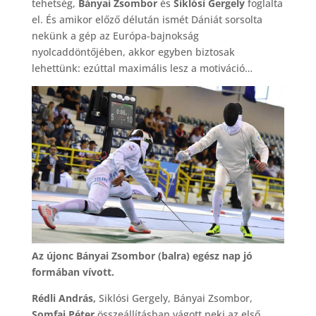
tehetség,
Bányai Zsombor
és
Siklósi Gergely
foglalta
el. És amikor előző délután ismét Dániát sorsolta
nekünk a gép az Európa-bajnokság
nyolcaddöntőjében, akkor egyben biztosak
lehettünk: ezúttal maximális lesz a motiváció…
Az újonc Bányai Zsombor (balra) egész nap jó
formában vívott.
Rédli András,
Siklósi Gergely, Bányai Zsombor,
Somfai Péter
összeállításban vágott neki az első