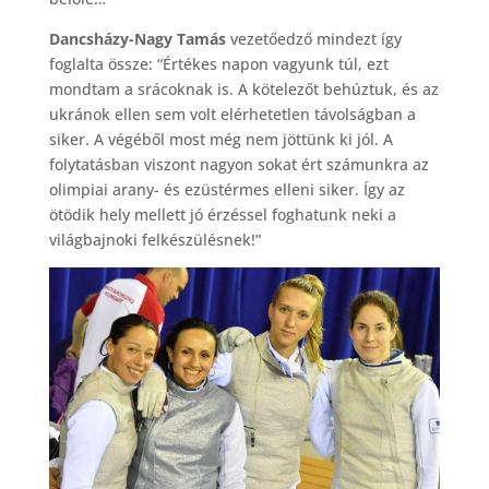
Dancsházy-Nagy Tamás
vezetőedző mindezt így
foglalta össze: “Értékes napon vagyunk túl, ezt
mondtam a srácoknak is. A kötelezőt behúztuk, és az
ukránok ellen sem volt elérhetetlen távolságban a
siker. A végéből most még nem jöttünk ki jól. A
folytatásban viszont nagyon sokat ért számunkra az
olimpiai arany- és ezüstérmes elleni siker. Így az
ötödik hely mellett jó érzéssel foghatunk neki a
világbajnoki felkészülésnek!”