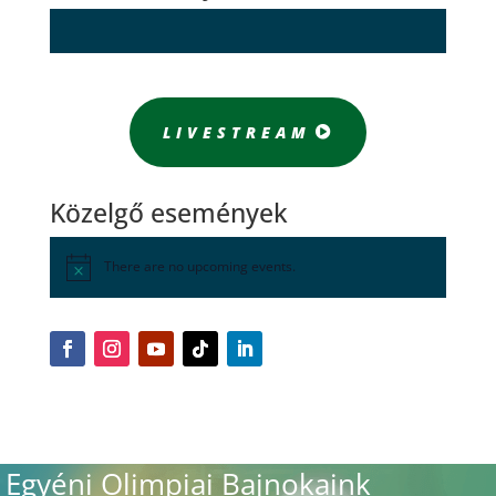
LIVESTREAM
Közelgő események
There are no upcoming events.
Egyéni Olimpiai Bajnokaink