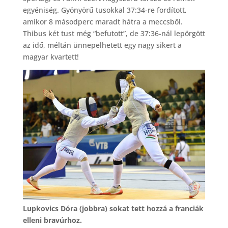
egyéniség. Gyönyörű tusokkal 37:34-re fordított,
amikor 8 másodperc maradt hátra a meccsből.
Thibus két tust még “befutott”, de 37:36-nál lepörgött
az idő, méltán ünnepelhetett egy nagy sikert a
magyar kvartett!
Lupkovics Dóra (jobbra) sokat tett hozzá a franciák
elleni bravúrhoz.