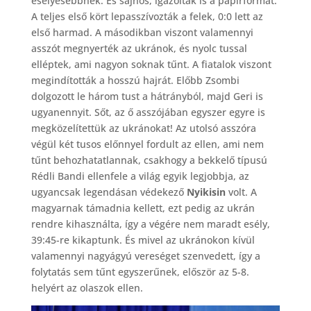
esélyesebbnek. És sajnos, igazolták is a papírformát.
A teljes első kört lepasszívozták a felek, 0:0 lett az
első harmad. A másodikban viszont valamennyi
asszót megnyerték az ukránok, és nyolc tussal
elléptek, ami nagyon soknak tűnt. A fiatalok viszont
megindították a hosszú hajrát. Előbb Zsombi
dolgozott le három tust a hátrányból, majd Geri is
ugyanennyit. Sőt, az ő asszójában egyszer egyre is
megközelítettük az ukránokat! Az utolsó asszóra
végül két tusos előnnyel fordult az ellen, ami nem
tűnt behozhatatlannak, csakhogy a bekkelő típusú
Rédli Bandi ellenfele a világ egyik legjobbja, az
ugyancsak legendásan védekező
Nyikisin
volt. A
magyarnak támadnia kellett, ezt pedig az ukrán
rendre kihasználta, így a végére nem maradt esély,
39:45-re kikaptunk. És mivel az ukránokon kívül
valamennyi nagyágyú vereséget szenvedett, így a
folytatás sem tűnt egyszerűnek, először az 5-8.
helyért az olaszok ellen.