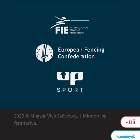
2025 © Magyar Vívó Szövetség | Minden jog
• ÉLŐ
fenntartva.
Események
easytel