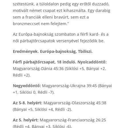
szétestünk, a túloldalon pedig egy erőtől duzzadó,
motivált német csapat ezt kihasználta. Egy darabig
sem a franciák elleni bravúrt, sem ezt a
bronzmeccset nem felejtem.”
Az Európa-bajnokság szombaton a férfi kard- és a
női párbajtőrcsapatok versenyével fejeződik be.
Eredmények. Európa-bajnokság, Tbiliszi.
Férfi párbajtőrcsapat, 18 induló. Nyolcaddöntő:
Magyarország-Dánia 45:36 (Siklósi +5, Bányai +2,
Rédli +2).
Negyeddöntő:
Magyarország-Ukrajna 39:45 (Bányai
+1, Siklósi 0, Rédli -7).
Az 5-8. helyért:
Magyarország-Olaszország 45:38
(Bányai +5, Siklósi +4, Rédli -2).
Az 5. helyért:
Magyarország-Franciaország 26:25
(Rédli +4, Bányai +3, Siklósi -6).