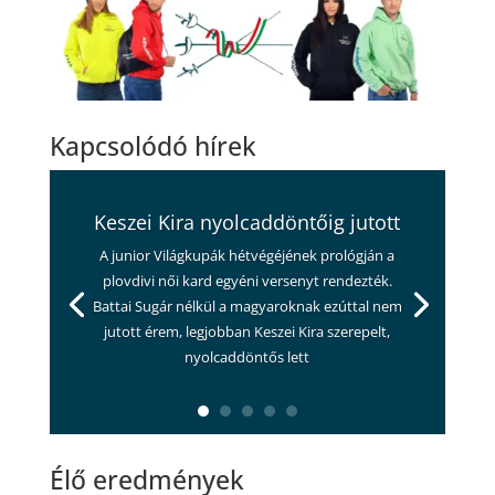
Kapcsolódó hírek
Keszei Kira nyolcaddöntőig jutott
A junior Világkupák hétvégéjének prológján a
plovdivi női kard egyéni versenyt rendezték.
Battai Sugár nélkül a magyaroknak ezúttal nem
jutott érem, legjobban Keszei Kira szerepelt,
nyolcaddöntős lett
Élő eredmények