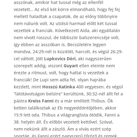
asszónak, amikor hat tussal még az ellenfél
vezetett… Az első két körre elmondható, hogy fej fej
mellett haladtak a csapatok, de az előny többnyire
nem nálunk volt. Az utolsó harmad előtt két tussal
vezettek a franciák. Következett Aida, aki egyáltalán
nem vívott rosszul, de többször balszerencséje volt,
így ebben az asszóban is. Becsületére legyen
mondva, 24:29-nél is küzdött, harcolt, és végül 26:29-
cel váltott. Jött
Lupkovics Dóri,
aki nagyszerűen
szerepelt addig, viszont
Guyart
ellen eleinte nem
érezte a ritmust, volt, hogy hattal is vezettek a
franciák! De Lupi sem adta fel, olyan hajrába
kezdett, mint
Hosszú Katinka
400 vegyesen, és végül
“látótávolságon belülre” kerültünk, 30:32-nél állt fel a
pástra
Kreiss Fanni
és a már említett Thibus. Ők
ketten találkoztak az Eb negyeddöntőjében, akkor
15:9 lett oda. Thibus a világranglista ötödik, Fanni a
38. helyén áll. És előbbi vezetett kettővel. Szóval,
nem nekünk állt a zászló. Ám a vívás ezért szép
sportág, és Fanni ezért nagyszerű tőröző és remek