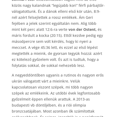
közös nagy kalandnak “legújabb kori” férfi párbajtőr-
válogatottunk. És a dánok elleni első kör után, 8:9-
nél azért felsejlettek a rossz emlékek. Ám Geri
fejében a jelek szerint egyáltalán nem. Alig több
mint két perc alatt 12:6-ra verte
von der Ostent,
és
máris fordult a kocka (20:15). Ettől kezdve pedig egy
másodpercre sem volt kérdés, hogy ki nyeri a
meccset. A vége 45:36 lett, és ezzel az első lépést
megtették a mieink, de gyorsan tegyük hozzá: azért
ez kötelező győzelem volt. És azt is tudtuk, hogy a
folytatás sokkal, de sokkal nehezebb lesz.
A negyeddöntőben ugyanis a rutinos és nagyon erős
ukrán válogatott várt a mieinkre. Velük
kapcsolatosan viszont szépek, mi több nagyon
szépek az emlékeink. Az utóbbi évek legfontosabb
győzelmeit éppen ellenük arattuk. A 2013-as
budapesti vb döntőjében, és a riói olimpia
bronzcsatájában. Most azonban ők számítottak