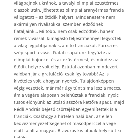
világbajnok ukránok, a tavalyi olimpiai ezüstérmes
olaszok után, jöhetett az olimpiai aranyérmes francia
válogatott – az ötödik helyért. Mindenesetre nem
akármilyen riválisokkal szemben edződnek
fiataljaink… Mi több, nem csak edződtek, hanem
remek vívással, kimagasló teljesítménnyel legyőzték
a világ legjobbjainak számító franciákat. Furcsa és
szép sport a vívás. Fiatal csapatunk legyőzte az
olimpiai bajnokot és az ezüstérmest, és mindez az
ötödik helyre volt elég. Ezúttal azonban mindezért
valóban jár a gratuláció, csak így tovább! Az is
kivételes volt, ahogyan nyertek. Tulajdonképpen
végig vezettek, már már úgy tűnt sima lesz a meccs,
ám a végére alaposan belehúztak a franciák, nyolc
tusos előnyünk az utolsó asszóra kettőre apadt, majd
Rédli András bejező csörtéjében egyenlítettek is a
franciák. Csakhogy a hirtelen halálban, az ellen
kedvezményezettségénél öt másodperccel a vége
előtt talált a magyar. Bravúros kis ötödik hely sült ki
belőle…