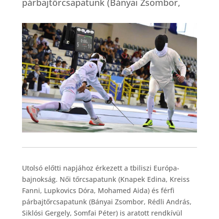
párbajtőrcsapatunk (Bányai Zsombor,
Utolsó előtti napjához érkezett a tbiliszi Európa-
bajnokság. Női tőrcsapatunk (Knapek Edina, Kreiss
Fanni, Lupkovics Dóra, Mohamed Aida) és férfi
párbajtőrcsapatunk (Bányai Zsombor, Rédli András,
Siklósi Gergely, Somfai Péter) is aratott rendkívül