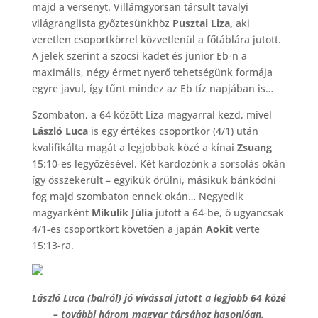
majd a versenyt. Villámgyorsan társult tavalyi
világranglista győztesünkhöz
Pusztai Liza,
aki
veretlen csoportkörrel közvetlenül a főtáblára jutott.
A jelek szerint a szocsi kadet és junior Eb-n a
maximális, négy érmet nyerő tehetségünk formája
egyre javul, így tűnt mindez az Eb tíz napjában is…
Szombaton, a 64 között Liza magyarral kezd, mivel
László Luca
is egy értékes csoportkör (4/1) után
kvalifikálta magát a legjobbak közé a kínai
Zsuang
15:10-es legyőzésével. Két kardozónk a sorsolás okán
így összekerült – egyikük örülni, másikuk bánkódni
fog majd szombaton ennek okán… Negyedik
magyarként
Mikulik Júlia
jutott a 64-be, ő ugyancsak
4/1-es csoportkört követően a japán
Aokit
verte
15:13-ra.
László Luca (balról) jó vívással jutott a legjobb 64 közé
– további három magyar társához hasonlóan.