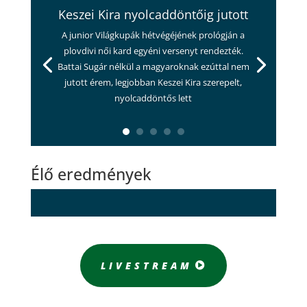
Keszei Kira nyolcaddöntőig jutott
A junior Világkupák hétvégéjének prológján a
plovdivi női kard egyéni versenyt rendezték.
Battai Sugár nélkül a magyaroknak ezúttal nem
jutott érem, legjobban Keszei Kira szerepelt,
nyolcaddöntős lett
Élő eredmények
LIVESTREAM