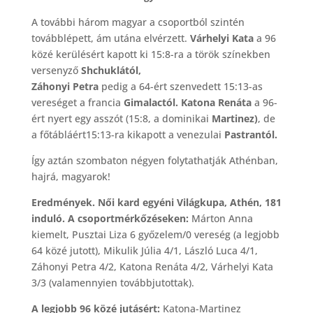
A további három magyar a csoportból szintén
továbblépett, ám utána elvérzett.
Várhelyi Kata
a 96
közé kerülésért kapott ki 15:8-ra a török színekben
versenyző
Shchuklától,
Záhonyi Petra
pedig a 64-ért szenvedett 15:13-as
vereséget a francia
Gimalactól. Katona Renáta
a 96-
ért nyert egy asszót (15:8, a dominikai
Martinez)
, de
a főtábláért15:13-ra kikapott a venezulai
Pastrantól.
Így aztán szombaton négyen folytathatják Athénban,
hajrá, magyarok!
Eredmények. Női kard egyéni Világkupa, Athén, 181
induló. A csoportmérkőzéseken:
Márton Anna
kiemelt, Pusztai Liza 6 győzelem/0 vereség (a legjobb
64 közé jutott), Mikulik Júlia 4/1, László Luca 4/1,
Záhonyi Petra 4/2, Katona Renáta 4/2, Várhelyi Kata
3/3 (valamennyien továbbjutottak).
A legjobb 96 közé jutásért:
Katona-Martinez