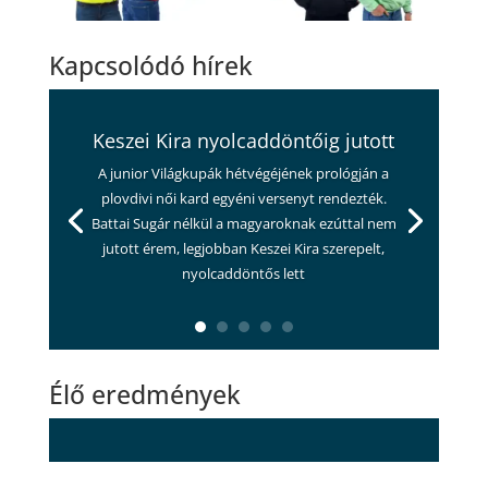
Kapcsolódó hírek
Keszei Kira nyolcaddöntőig jutott
A junior Világkupák hétvégéjének prológján a
plovdivi női kard egyéni versenyt rendezték.
Battai Sugár nélkül a magyaroknak ezúttal nem
jutott érem, legjobban Keszei Kira szerepelt,
nyolcaddöntős lett
Élő eredmények