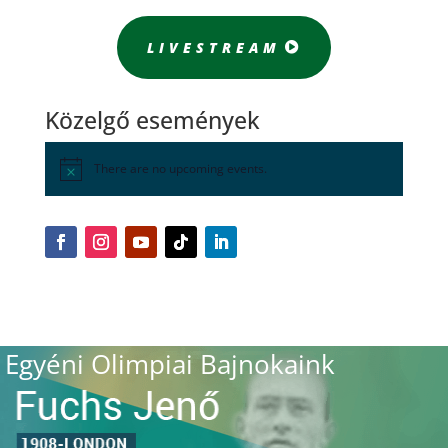
LIVESTREAM
Közelgő események
There are no upcoming events.
Egyéni Olimpiai Bajnokaink