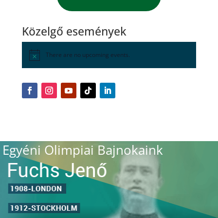
Közelgő események
There are no upcoming events.
Egyéni Olimpiai Bajnokaink