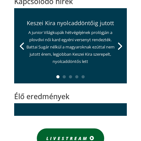
Kapcsolódó hírek
Keszei Kira nyolcaddöntőig jutott
A junior Világkupák hétvégéjének prológján a
plovdivi női kard egyéni versenyt rendezték.
Battai Sugár nélkül a magyaroknak ezúttal nem
jutott érem, legjobban Keszei Kira szerepelt,
nyolcaddöntős lett
Élő eredmények
LIVESTREAM