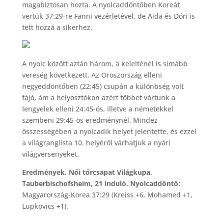
magabiztosan hozta. A nyolcaddöntőben Koreát
vertük 37:29-re Fanni vezérletével, de Aida és Dóri is
tett hozzá a sikerhez.
A nyolc között aztán három, a kelelténél is simább
vereség következett. Az Oroszország elleni
negyeddöntőben (22:45) csupán a különbség volt
fájó, ám a helyosztókon azért többet vártunk a
lengyelek elleni 24:45-ös, illetve a németekkel
szembeni 29:45-ös eredménynél. Mindez
összességében a nyolcadik helyet jelentette, és ezzel
a világranglista 10. helyéről várhatjuk a nyári
világversenyeket.
Eredmények. Női tőrcsapat Világkupa,
Tauberbischofsheim, 21 induló. Nyolcaddöntő:
Magyarország-Korea 37:29 (Kreiss +6, Mohamed +1,
Lupkovics +1).