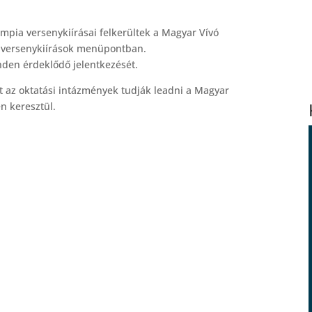
impia versenykiírásai felkerültek a Magyar Vívó
a versenykiírások menüpontban.
inden érdeklődő jelentkezését.
et az oktatási intázmények tudják leadni a Magyar
n keresztül.