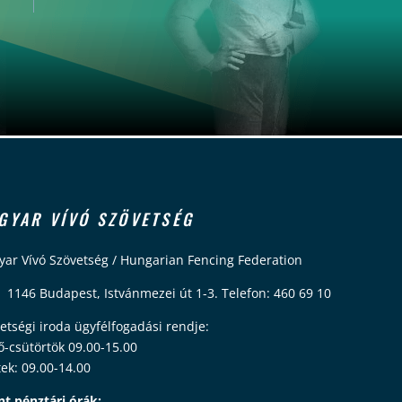
GYAR VÍVÓ SZÖVETSÉG
ar Vívó Szövetség / Hungarian Fencing Federation
 1146 Budapest, Istvánmezei út 1-3. Telefon: 460 69 10
etségi iroda ügyfélfogadási rendje:
ő-csütörtök 09.00-15.00
ek: 09.00-14.00
nt pénztári órák: