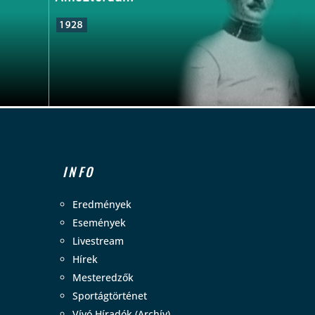
INFO
Eredmények
Események
Livestream
Hírek
Mesteredzők
Sportágtörténet
Vívó Híradók (Archív)