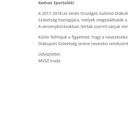
Kedves Sportolók!
A 2017-2018-as tanév Országos Sulivívó Diákol
Szövetség honlapjára, melyek megtalálhatók 
A versenykiírásokban leírtak szerint várjuk m
Külön felhívjuk a figyelmet, hogy a nevezések
Diáksport Szövetség online nevezési rendszeré
Üdvözlettel:
MVSZ Iroda