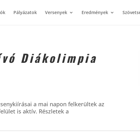
iók
Pályázatok
Versenyek
Eredmények
Szövets
ívó Diákolimpia
senykiírásai a mai napon felkerültek az
elület is aktív. Részletek a