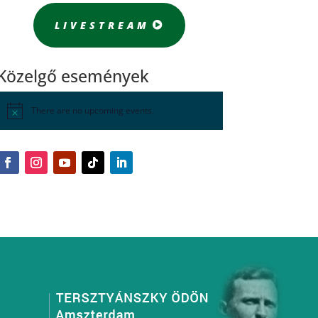
LIVESTREAM
Közelgő események
There are no upcoming events.