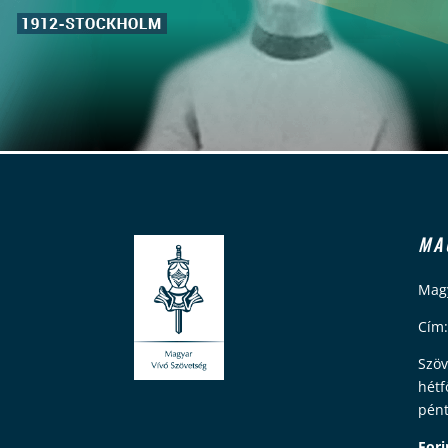
MA
Magy
Cím:
Szöv
hétf
pént
Fori