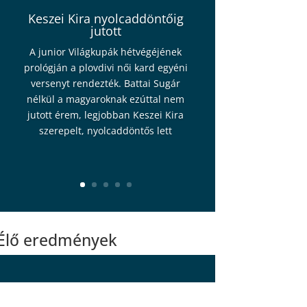
Keszei Kira nyolcaddöntőig
jutott
A junior Világkupák hétvégéjének
prológján a plovdivi női kard egyéni
versenyt rendezték. Battai Sugár
nélkül a magyaroknak ezúttal nem
jutott érem, legjobban Keszei Kira
szerepelt, nyolcaddöntős lett
Élő eredmények