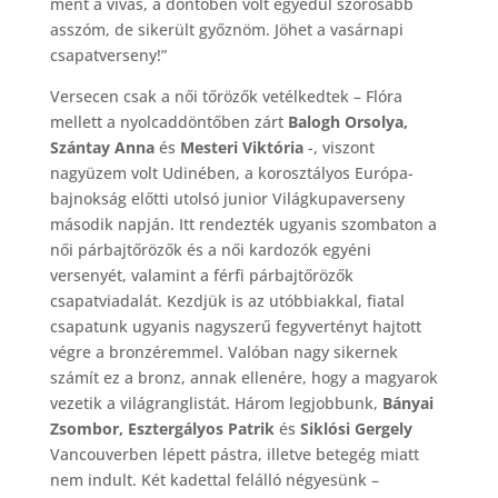
ment a vívás, a döntőben volt egyedül szorosabb
asszóm, de sikerült győznöm. Jöhet a vasárnapi
csapatverseny!”
Versecen csak a női tőrözők vetélkedtek – Flóra
mellett a nyolcaddöntőben zárt
Balogh Orsolya,
Szántay Anna
és
Mesteri Viktória
-, viszont
nagyüzem volt Udinében, a korosztályos Európa-
bajnokság előtti utolsó junior Világkupaverseny
második napján. Itt rendezték ugyanis szombaton a
női párbajtőrözők és a női kardozók egyéni
versenyét, valamint a férfi párbajtőrözők
csapatviadalát. Kezdjük is az utóbbiakkal, fiatal
csapatunk ugyanis nagyszerű fegyvertényt hajtott
végre a bronzéremmel. Valóban nagy sikernek
számít ez a bronz, annak ellenére, hogy a magyarok
vezetik a világranglistát. Három legjobbunk,
Bányai
Zsombor, Esztergályos Patrik
és
Siklósi Gergely
Vancouverben lépett pástra, illetve betegég miatt
nem indult. Két kadettal felálló négyesünk –