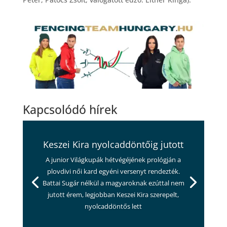
Kapcsolódó hírek
Keszei Kira nyolcaddöntőig jutott
A junior Világkupák hétvégéjének prológján a
plovdivi női kard egyéni versenyt rendezték.
Battai Sugár nélkül a magyaroknak ezúttal nem
jutott érem, legjobban Keszei Kira szerepelt,
nyolcaddöntős lett