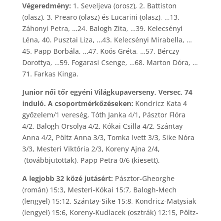
Végeredmény:
1. Seveljeva (orosz), 2. Battiston
(olasz), 3. Prearo (olasz) és Lucarini (olasz), …13.
Záhonyi Petra, …24. Balogh Zita, …39. Kelecsényi
Léna, 40. Pusztai Liza, …43. Kelecsényi Mirabella, …
45. Papp Borbála, …47. Koós Gréta, …57. Bérczy
Dorottya, …59. Fogarasi Csenge, …68. Marton Dóra, …
71. Farkas Kinga.
Junior női tőr egyéni Világkupaverseny, Versec, 74
induló. A csoportmérkőzéseken:
Kondricz Kata 4
győzelem/1 vereség, Tóth Janka 4/1, Pásztor Flóra
4/2, Balogh Orsolya 4/2, Kókai Csilla 4/2, Szántay
Anna 4/2, Pöltz Anna 3/3, Tomka Ivett 3/3, Sike Nóra
3/3, Mesteri Viktória 2/3, Koreny Ajna 2/4,
(továbbjutottak), Papp Petra 0/6 (kiesett).
A legjobb 32 közé jutásért:
Pásztor-Gheorghe
(román) 15:3, Mesteri-Kókai 15:7, Balogh-Mech
(lengyel) 15:12, Szántay-Sike 15:8, Kondricz-Matysiak
(lengyel) 15:6, Koreny-Kudlacek (osztrák) 12:15, Pöltz-