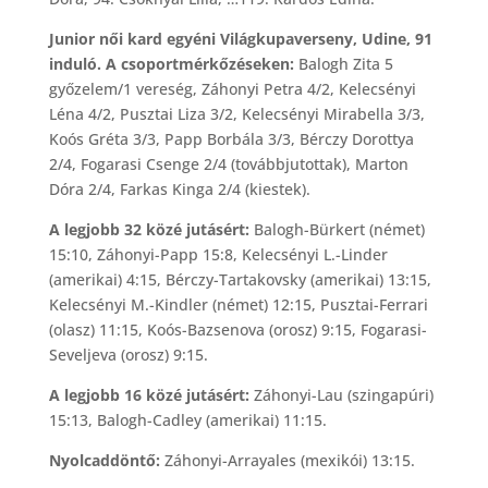
Junior női kard egyéni Világkupaverseny, Udine, 91
induló. A csoportmérkőzéseken:
Balogh Zita 5
győzelem/1 vereség, Záhonyi Petra 4/2, Kelecsényi
Léna 4/2, Pusztai Liza 3/2, Kelecsényi Mirabella 3/3,
Koós Gréta 3/3, Papp Borbála 3/3, Bérczy Dorottya
2/4, Fogarasi Csenge 2/4 (továbbjutottak), Marton
Dóra 2/4, Farkas Kinga 2/4 (kiestek).
A legjobb 32 közé jutásért:
Balogh-Bürkert (német)
15:10, Záhonyi-Papp 15:8, Kelecsényi L.-Linder
(amerikai) 4:15, Bérczy-Tartakovsky (amerikai) 13:15,
Kelecsényi M.-Kindler (német) 12:15, Pusztai-Ferrari
(olasz) 11:15, Koós-Bazsenova (orosz) 9:15, Fogarasi-
Seveljeva (orosz) 9:15.
A legjobb 16 közé jutásért:
Záhonyi-Lau (szingapúri)
15:13, Balogh-Cadley (amerikai) 11:15.
Nyolcaddöntő:
Záhonyi-Arrayales (mexikói) 13:15.