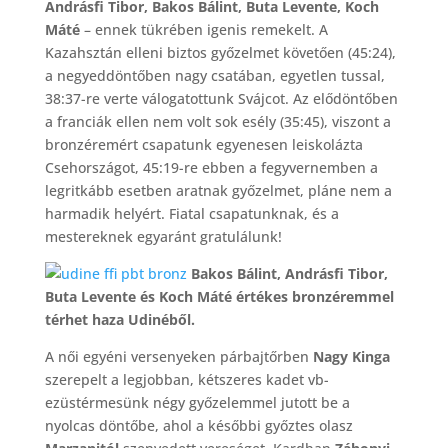
Andrásfi Tibor, Bakos Bálint, Buta Levente, Koch
Máté
– ennek tükrében igenis remekelt. A
Kazahsztán elleni biztos győzelmet követően (45:24),
a negyeddöntőben nagy csatában, egyetlen tussal,
38:37-re verte válogatottunk Svájcot. Az elődöntőben
a franciák ellen nem volt sok esély (35:45), viszont a
bronzéremért csapatunk egyenesen leiskolázta
Csehországot, 45:19-re ebben a fegyvernemben a
legritkább esetben aratnak győzelmet, pláne nem a
harmadik helyért. Fiatal csapatunknak, és a
mestereknek egyaránt gratulálunk!
Bakos Bálint, Andrásfi Tibor,
Buta Levente és Koch Máté értékes bronzéremmel
térhet haza Udinéből.
A női egyéni versenyeken párbajtőrben
Nagy Kinga
szerepelt a legjobban, kétszeres kadet vb-
ezüstérmesünk négy győzelemmel jutott be a
nyolcas döntőbe, ahol a későbbi győztes olasz