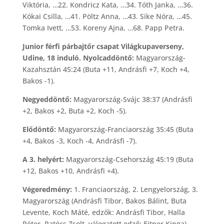
Viktória, …22. Kondricz Kata, …34. Tóth Janka, …36.
Kókai Csilla, …41. Pöltz Anna, …43. Sike Nóra, …45.
Tomka Ivett, …53. Koreny Ajna, …68. Papp Petra.
Junior férfi párbajtőr csapat Világkupaverseny,
Udine, 18 induló. Nyolcaddöntő:
Magyarország-
Kazahsztán 45:24 (Buta +11, Andrásfi +7, Koch +4,
Bakos -1).
Negyeddöntő:
Magyarország-Svájc 38:37 (Andrásfi
+2, Bakos +2, Buta +2, Koch -5).
Elődöntő:
Magyarország-Franciaország 35:45 (Buta
+4, Bakos -3, Koch -4, Andrásfi -7).
A 3. helyért:
Magyarország-Csehország 45:19 (Buta
+12, Bakos +10, Andrásfi +4).
Végeredmény:
1. Franciaország, 2. Lengyelország, 3.
Magyarország (Andrásfi Tibor, Bakos Bálint, Buta
Levente, Koch Máté, edzők: Andrásfi Tibor, Halla
Péter, Patócs Zsolt, válogatott edző: Eitner Kinga).