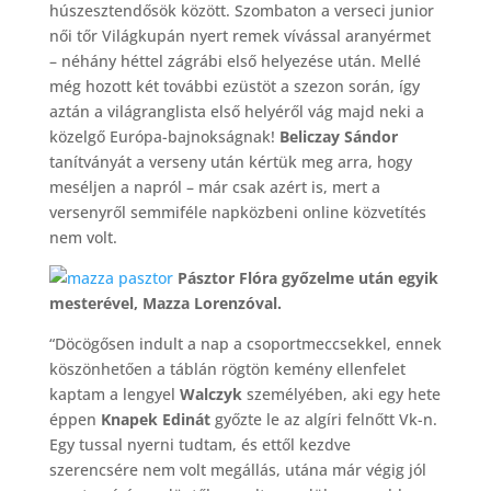
húszesztendősök között. Szombaton a verseci junior
női tőr Világkupán nyert remek vívással aranyérmet
– néhány héttel zágrábi első helyezése után. Mellé
még hozott két további ezüstöt a szezon során, így
aztán a világranglista első helyéről vág majd neki a
közelgő Európa-bajnokságnak!
Beliczay Sándor
tanítványát a verseny után kértük meg arra, hogy
meséljen a napról – már csak azért is, mert a
versenyről semmiféle napközbeni online közvetítés
nem volt.
Pásztor Flóra győzelme után egyik
mesterével, Mazza Lorenzóval.
“Döcögősen indult a nap a csoportmeccsekkel, ennek
köszönhetően a táblán rögtön kemény ellenfelet
kaptam a lengyel
Walczyk
személyében, aki egy hete
éppen
Knapek Edinát
győzte le az algíri felnőtt Vk-n.
Egy tussal nyerni tudtam, és ettől kezdve
szerencsére nem volt megállás, utána már végig jól