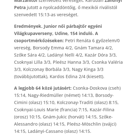
Marzanitól
szenvedett vereséget. Kardban
Záhonyi
Petra
jutott a nyolcaddöntőig, ő mexikói riválistól
szenvedett 15:13-as vereséget.
Eredmények. Junior női párbajtőr egyéni
Világkupaverseny, Udine, 154 induló. A
csoportmérkőzéseken:
Petri Renáta 6 győzelem/0
vereség, Borsody Emma 4/2, Gnám Tamara 4/2,
Szőke Sára 4/2, Ladányi Nelli 4/2, Kazár Dóra 3/3,
Csoknyai Lilla 3/3, Pleész Hanna 3/3, Csonka Valéria
3/3, Kolczonay Borbála 3/3, Nagy Kinga 3/3
(továbbjutottak), Kardos Edina 2/4 (kiesett).
A legjobb 64 közé jutásért:
Csonka-Doskova (cseh)
15:14, Nagy-Riedmüller (német) 14:13, Borsody-
Cimini (olasz) 15:10, Kolczonay-Traditi (olasz) 8:15,
Csoknyai-Louis Marie (francia) 7:15, Kazár-Filina
(orosz) 10:15, Gnám-Jukic (horvát) 14:15, Szőke-
Alessandro (olasz) 14:15, Pleész-Möschlin (svájci)
14:15, Ladányi-Cassano (olasz) 14:15.