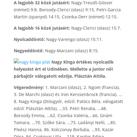
A legjobb 32 közé jutásért:
Nagy-Treudt-Gösser
(német) 9:8, Borsody-Clerici (olasz) 9:15, Petri-Garcia
Martin (spanyol) 14:15, Csonka-Derr (német) 12:15.
A legjobb 16 közé jutásért:
Nagy-Clerici (olasz) 15:7.
Nyolcaddöntő:
Nagy-Varengo (olasz) 15:11.
Negyeddöntő:
Nagy-Marzani (olasz) 8:15.
Nagy Kinga értékes nyolcadik
helyezést ért el Udinében. Mellette a junior női
párbajtőr válogatott edzője, Plásztán Attila.
Végeredmény:
1. Marzani (olasz), 2. Ngom (francia),
3. De Marchi (olasz) és Von Kerssenbrock (francia), …
8. Nagy Kinga (Diósgyőr, edző: Patócs Béla, válogatott
edző: Plásztán Attila), …33. Petri Renáta, …48.
Borsody Emma, …62. Csonka Valéria,…66. Gnám
Tamara, …70. Szőke Sára, …73. Ladányi Nelli, …85.
Pleész Hanna, 86. Kolczonay Borbála, …93. Kazár
Dóra, 94. Csoknyai Lilla, …119. Kardos Edina.