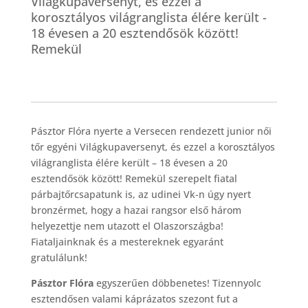
Világkupaversenyt, és ezzel a
korosztályos világranglista élére került -
18 évesen a 20 esztendősök között!
Remekül
Pásztor Flóra nyerte a Versecen rendezett junior női
tőr egyéni Világkupaversenyt, és ezzel a korosztályos
világranglista élére került – 18 évesen a 20
esztendősök között! Remekül szerepelt fiatal
párbajtőrcsapatunk is, az udinei Vk-n úgy nyert
bronzérmet, hogy a hazai rangsor első három
helyezettje nem utazott el Olaszországba!
Fiataljainknak és a mestereknek egyaránt
gratulálunk!
Pásztor Flóra
egyszerűen döbbenetes! Tizennyolc
esztendősen valami káprázatos szezont fut a