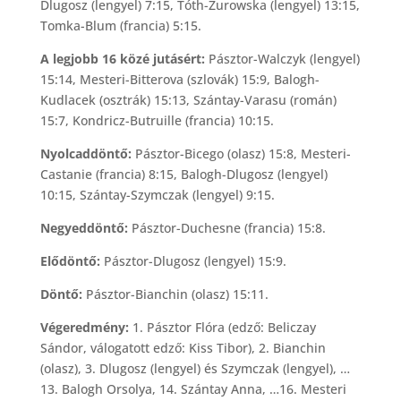
Dlugosz (lengyel) 7:15, Tóth-Zurowska (lengyel) 13:15,
Tomka-Blum (francia) 5:15.
A legjobb 16 közé jutásért:
Pásztor-Walczyk (lengyel)
15:14, Mesteri-Bitterova (szlovák) 15:9, Balogh-
Kudlacek (osztrák) 15:13, Szántay-Varasu (román)
15:7, Kondricz-Butruille (francia) 10:15.
Nyolcaddöntő:
Pásztor-Bicego (olasz) 15:8, Mesteri-
Castanie (francia) 8:15, Balogh-Dlugosz (lengyel)
10:15, Szántay-Szymczak (lengyel) 9:15.
Negyeddöntő:
Pásztor-Duchesne (francia) 15:8.
Elődöntő:
Pásztor-Dlugosz (lengyel) 15:9.
Döntő:
Pásztor-Bianchin (olasz) 15:11.
Végeredmény:
1. Pásztor Flóra (edző: Beliczay
Sándor, válogatott edző: Kiss Tibor), 2. Bianchin
(olasz), 3. Dlugosz (lengyel) és Szymczak (lengyel), …
13. Balogh Orsolya, 14. Szántay Anna, …16. Mesteri