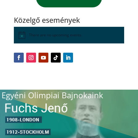
Közelgő események
There are no upcoming events.
Egyéni Olimpiai Bajnokaink