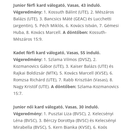
Junior férfi kard válogató, Vasas, 43 induló.
Végeredmény:
1. Kossuth Bálint (UTE), 2. Mészáros
Balázs (UTE), 3. Bancsics Máté (GEAC) és Lucchetti
(argentin), 5. Péch Miklós, 6. Kovács István, 7. Gémesi
Huba, 8. Kovács Marcell.
A döntőben:
Kossuth-
Mészáros 15:9.
Kadet férfi kard válogató, Vasas, 55 induló.
Végeredmény:
1. Szlama Vilmos (DVSZ), 2.
Kozmanovics Gábor (UTE), 3. Kaiser Balázs (UTE) és
Rajkai Boldizsár (MTK), 5. Kovács Marcell (KVSE), 6.
Romzsa Richárd (UTE), 7. Rabb Krisztián (Vasas), 8.
Nagy Kristóf (UTE).
A döntőben:
Szlama-Kozmanovics
15:7.
Junior női kard válogató, Vasas, 30 induló.
Végeredmény:
1. Pusztai Liza (BVSC), 2. Kelecsényi
Léna (BVSC), 3. Bérczy Dorottya (BVSC) és Kelecsényi
Mirabella (BVSC), 5. Kern Bianka (KVSE), 6. Koós