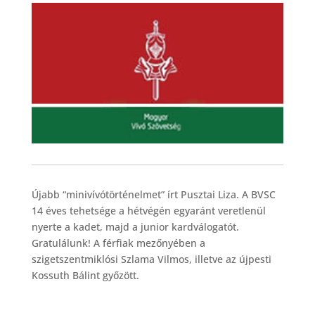
Újabb “minivívótörténelmet” írt Pusztai Liza. A BVSC
14 éves tehetsége a hétvégén egyaránt veretlenül
nyerte a kadet, majd a junior kardválogatót.
Gratulálunk! A férfiak mezőnyében a
szigetszentmiklósi Szlama Vilmos, illetve az újpesti
Kossuth Bálint győzött.