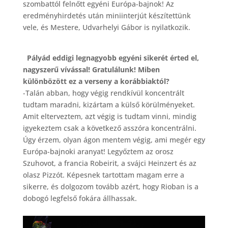
szombattól felnőtt egyéni Európa-bajnok! Az
eredményhirdetés után miniinterjút készítettünk
vele, és Mestere, Udvarhelyi Gábor is nyilatkozik.
Pályád eddigi legnagyobb egyéni sikerét érted el,
nagyszerű vívással! Gratulálunk! Miben
különbözött ez a verseny a korábbiaktól?
-Talán abban, hogy végig rendkívül koncentrált
tudtam maradni, kizártam a külső körülményeket.
Amit elterveztem, azt végig is tudtam vinni, mindig
igyekeztem csak a következő asszóra koncentrálni.
Úgy érzem, olyan ágon mentem végig, ami megér egy
Európa-bajnoki aranyat! Legyőztem az orosz
Szuhovot, a francia Robeirit, a svájci Heinzert és az
olasz Pizzót. Képesnek tartottam magam erre a
sikerre, és dolgozom tovább azért, hogy Rioban is a
dobogó legfelső fokára állhassak.