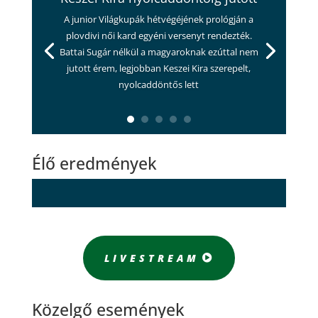
A junior Világkupák hétvégéjének prológján a
plovdivi női kard egyéni versenyt rendezték.
Battai Sugár nélkül a magyaroknak ezúttal nem
jutott érem, legjobban Keszei Kira szerepelt,
nyolcaddöntős lett
Élő eredmények
LIVESTREAM
Közelgő események