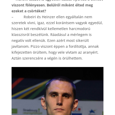
viszont fölényesen. Belülről miként élted meg
ezeket a csörtéket?
– Robeiri és Heinzer ellen egyáltalán nem
szeretek vívni, igaz, ezzel korántsem vagyok egyedül,
hiszen két rendkívül kellemetlen harcmodorú
klasszisról beszélünk. Ráadásul a mérlegem is
negatív volt ellenük. Ezen azért most sikerült
javítanom. Pizzo viszont éppen a fordítottja, annak
kifejezetten örültem, hogy vele vívtam az aranyért.
Aztán szerencsére a végén is örülhettem.