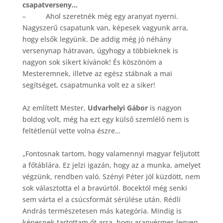
csapatverseny…
– Ahol szeretnék még egy aranyat nyerni.
Nagyszerű csapatunk van, képesek vagyunk arra,
hogy elsők legyünk. De addig még jó néhány
versenynap hátravan, úgyhogy a többieknek is
nagyon sok sikert kívánok! És köszönöm a
Mesteremnek, illetve az egész stábnak a mai
segítséget, csapatmunka volt ez a siker!
Az említett Mester,
Udvarhelyi Gábor
is nagyon
boldog volt, még ha ezt egy külső szemlélő nem is
feltétlenül vette volna észre…
„Fontosnak tartom, hogy valamennyi magyar feljutott
a főtáblára. Ez jelzi igazán, hogy az a munka, amelyet
végzünk, rendben való. Szényi Péter jól küzdött, nem
sok választotta el a bravúrtól. Bocektól még senki
sem várta el a csúcsformát sérülése után. Rédli
András természetesen más kategória. Mindig is
képesnek tartottam őt arra, hogy aranyérmes legyen