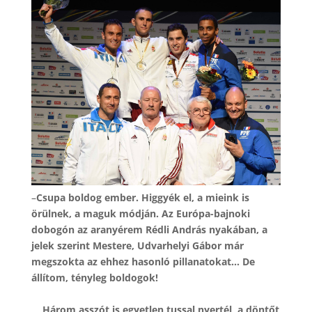
–
Csupa boldog ember. Higgyék el, a mieink is
örülnek, a maguk módján. Az Európa-bajnoki
dobogón az aranyérem Rédli András nyakában, a
jelek szerint Mestere, Udvarhelyi Gábor már
megszokta az ehhez hasonló pillanatokat… De
állítom, tényleg boldogok!
Három asszót is egyetlen tussal nyertél, a döntőt