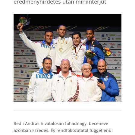
eredményhirdetés után miniinterjút
Rédli András hivatalosan főhadnagy, beceneve
azonban Ezredes. És rendfokozatától függetlenül