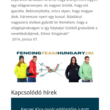
egy világversenyen, és nagyon örülök, hogy ezt
igazolta. Bebizonyította, nincs olyan, hogy magyar
átok, háromszor nyert egy tussal. Ráadásul
nagyszerű vívókat győzött le! Remélem, hogy a
világbajnokságon is így folytatja! Szívből gratulálok a
nevelőedzőjének, Eitner Kingának!”
2014. június 07.
Kapcsolódó hírek
Keszei Kira nyolcaddöntőig jutott