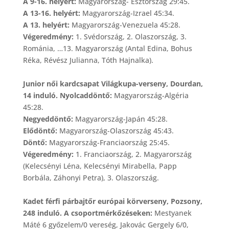
A 9-16. helyért:
Magyarország- Észtország 29:45.
A 13-16. helyért:
Magyarország-Izrael 45:34.
A 13. helyért:
Magyarország-Venezuela 45:28.
Végeredmény:
1. Svédország, 2. Olaszország, 3.
Románia, …13. Magyarország (Antal Edina, Bohus
Réka, Révész Julianna, Tóth Hajnalka).
Junior női kardcsapat Világkupa-verseny, Dourdan,
14 induló. Nyolcaddöntő:
Magyarország-Algéria
45:28.
Negyeddöntő:
Magyarország-Japán 45:28.
Elődöntő:
Magyarország-Olaszország 45:43.
Döntő:
Magyarország-Franciaország 25:45.
Végeredmény:
1. Franciaország, 2. Magyarország
(Kelecsényi Léna, Kelecsényi Mirabella, Papp
Borbála, Záhonyi Petra), 3. Olaszország.
Kadet férfi párbajtőr európai körverseny, Pozsony,
248 induló. A csoportmérkőzéseken:
Mestyanek
Máté 6 győzelem/0 vereség, Jakovác Gergely 6/0,