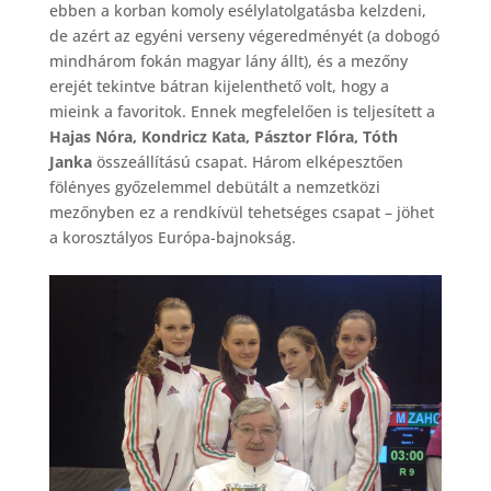
ebben a korban komoly esélylatolgatásba kelzdeni,
de azért az egyéni verseny végeredményét (a dobogó
mindhárom fokán magyar lány állt), és a mezőny
erejét tekintve bátran kijelenthető volt, hogy a
mieink a favoritok. Ennek megfelelően is teljesített a
Hajas Nóra, Kondricz Kata, Pásztor Flóra, Tóth
Janka
összeállítású csapat. Három elképesztően
fölényes győzelemmel debütált a nemzetközi
mezőnyben ez a rendkívül tehetséges csapat – jöhet
a korosztályos Európa-bajnokság.