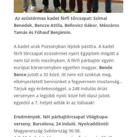
Az ezüstérmes kadet férfi tőrcsapat: Szimai
Benedek, Bencze Attila, Bellovicz Gábor, Mészáros
Tamás és Fűhauf Benjámin.
A kadet urak Pozsonyban léptek pásttra. A kadet
férfi tőrcsapat ezüstérmet nyert Egyiptom mögött a
nem túl erős mezőnyben. A férfi párbajtőr egyén
európai körversenyben egyetlen magyar,
Bende
Bence
jutott a 32 közé, itt nem ezt szoktuk meg,
elkényeztetett bennünket a fegyvernem mostanság…
Tárjuk egy érdekességgel, a 248 indulós óriás
versenyen a legjobb nyolc közé hét olasz jutott,
egyedül a 7. helyet adták ki az itáliaiak!
Eredmények. Női párbajtőrcsapat Világkupa-
verseny, Barcelona, 24 induló. Nyolcaddöntő:
Magyarország-Svédország 36:38.