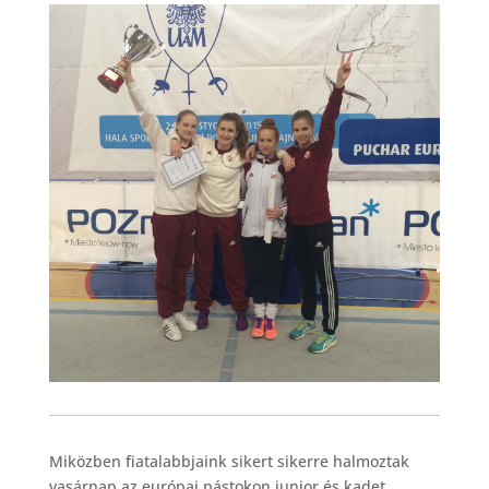
Miközben fiatalabbjaink sikert sikerre halmoztak
vasárnap az európai pástokon junior és kadet