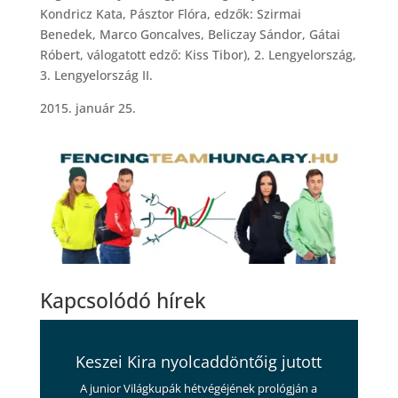
Kondricz Kata, Pásztor Flóra, edzők: Szirmai
Benedek, Marco Goncalves, Beliczay Sándor, Gátai
Róbert, válogatott edző: Kiss Tibor), 2. Lengyelország,
3. Lengyelország II.
2015. január 25.
Kapcsolódó hírek
Keszei Kira nyolcaddöntőig jutott
A junior Világkupák hétvégéjének prológján a