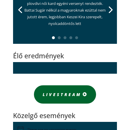
plovdivi női kard egyéni versenyt rendezték.
Battai Sugár nélkül a magyaroknak ezúttal nem
jutott érem, legjobban Keszei Kira szerepelt,
nyolcaddöntős lett
Élő eredmények
LIVESTREAM
Közelgő események
There are no upcoming events.