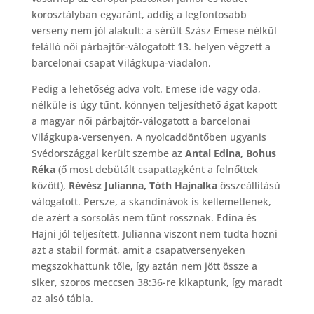
korosztályban egyaránt, addig a legfontosabb
verseny nem jól alakult: a sérült Szász Emese nélkül
felálló női párbajtőr-válogatott 13. helyen végzett a
barcelonai csapat Világkupa-viadalon.
Pedig a lehetőség adva volt. Emese ide vagy oda,
nélküle is úgy tűnt, könnyen teljesíthető ágat kapott
a magyar női párbajtőr-válogatott a barcelonai
Világkupa-versenyen. A nyolcaddöntőben ugyanis
Svédországgal került szembe az
Antal Edina,
Bohus
Réka
(ő most debütált csapattagként a felnőttek
között),
Révész Julianna, Tóth Hajnalka
összeállítású
válogatott. Persze, a skandinávok is kellemetlenek,
de azért a sorsolás nem tűnt rossznak. Edina és
Hajni jól teljesített, Julianna viszont nem tudta hozni
azt a stabil formát, amit a csapatversenyeken
megszokhattunk tőle, így aztán nem jött össze a
siker, szoros meccsen 38:36-re kikaptunk, így maradt
az alsó tábla.