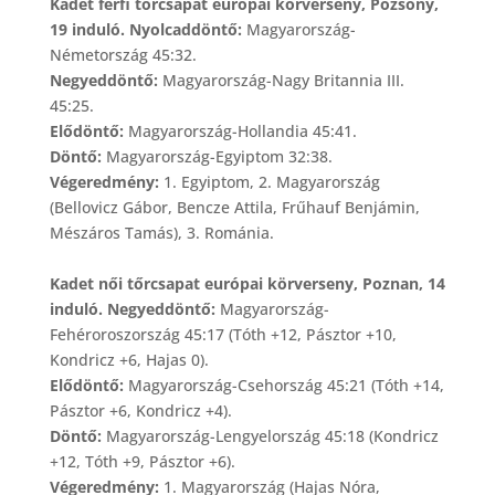
Kadet férfi tőrcsapat európai körverseny, Pozsony,
19 induló. Nyolcaddöntő:
Magyarország-
Németország 45:32.
Negyeddöntő:
Magyarország-Nagy Britannia III.
45:25.
Elődöntő:
Magyarország-Hollandia 45:41.
Döntő:
Magyarország-Egyiptom 32:38.
Végeredmény:
1. Egyiptom, 2. Magyarország
(Bellovicz Gábor, Bencze Attila, Frűhauf Benjámin,
Mészáros Tamás), 3. Románia.
Kadet női tőrcsapat európai körverseny, Poznan, 14
induló. Negyeddöntő:
Magyarország-
Fehéroroszország 45:17 (Tóth +12, Pásztor +10,
Kondricz +6, Hajas 0).
Elődöntő:
Magyarország-Csehország 45:21 (Tóth +14,
Pásztor +6, Kondricz +4).
Döntő:
Magyarország-Lengyelország 45:18 (Kondricz
+12, Tóth +9, Pásztor +6).
Végeredmény:
1. Magyarország (Hajas Nóra,