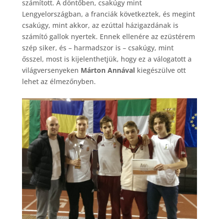
számított. A döntőben, csakúgy mint
Lengyelországban, a franciák következtek, és megint
csakúgy, mint akkor, az ezúttal házigazdának is
számító gallok nyertek. Ennek ellenére az ezüstérem
szép siker, és – harmadszor is – csakúgy, mint
ősszel, most is kijelenthetjük, hogy ez a válogatott a
világversenyeken
Márton Annával
kiegészülve ott
lehet az élmezőnyben.