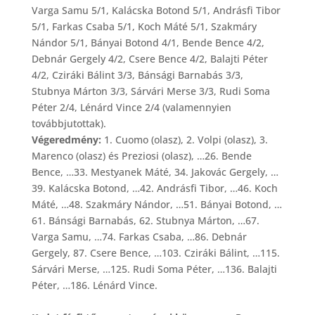
Varga Samu 5/1, Kalácska Botond 5/1, Andrásfi Tibor
5/1, Farkas Csaba 5/1, Koch Máté 5/1, Szakmáry
Nándor 5/1, Bányai Botond 4/1, Bende Bence 4/2,
Debnár Gergely 4/2, Csere Bence 4/2, Balajti Péter
4/2, Cziráki Bálint 3/3, Bánsági Barnabás 3/3,
Stubnya Márton 3/3, Sárvári Merse 3/3, Rudi Soma
Péter 2/4, Lénárd Vince 2/4 (valamennyien
továbbjutottak).
Végeredmény:
1. Cuomo (olasz), 2. Volpi (olasz), 3.
Marenco (olasz) és Preziosi (olasz), …26. Bende
Bence, …33. Mestyanek Máté, 34. Jakovác Gergely, …
39. Kalácska Botond, …42. Andrásfi Tibor, …46. Koch
Máté, …48. Szakmáry Nándor, …51. Bányai Botond, …
61. Bánsági Barnabás, 62. Stubnya Márton, …67.
Varga Samu, …74. Farkas Csaba, …86. Debnár
Gergely, 87. Csere Bence, …103. Cziráki Bálint, …115.
Sárvári Merse, …125. Rudi Soma Péter, …136. Balajti
Péter, …186. Lénárd Vince.