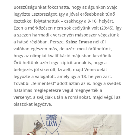
Bosszúságunkat fokozhatta, hogy az águnkon Svájc
legyőzte Észtországot, így a jóval erősebbnek tűnő
észtekkel folytathattuk – csakhogy a 9-16. helyért.
Ezen a mérkőzésen nem sok esélyünk volt (29:45), így
a szezon harmadik versenyén másodszor végeztünk
a hátsó régióban. Persze,
Szász Emese
nélkül
valóban egészen más, de azért most örülhetünk,
hogy az olimpiai kvalifikáció májusban kezdődik.
Örülhettünk azért egy icipicit annak is, hogy a
befejezés jól sikerült, Izraelt, majd Venezuelát
legyőzte a válogatott, amely így a 13. helyen zárt.
További „felmentést” adott aztán az is, hogy a svédek
hatalmas meglepetésre végül megnyerték a
versenyt, a svájciak után a románokat, majd végül az
olaszokat legyőzve.