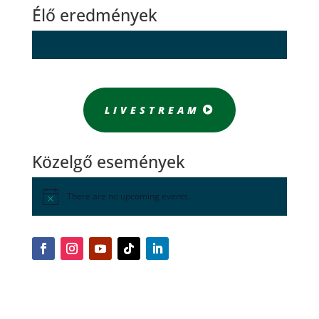
Élő eredmények
LIVESTREAM
Közelgő események
There are no upcoming events.