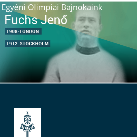
Egyéni Olimpiai Bajnokaink