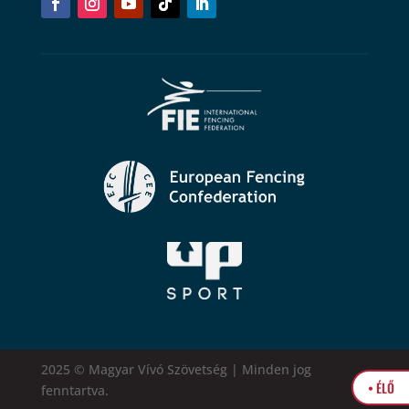
2025 © Magyar Vívó Szövetség | Minden jog
• ÉLŐ
fenntartva.