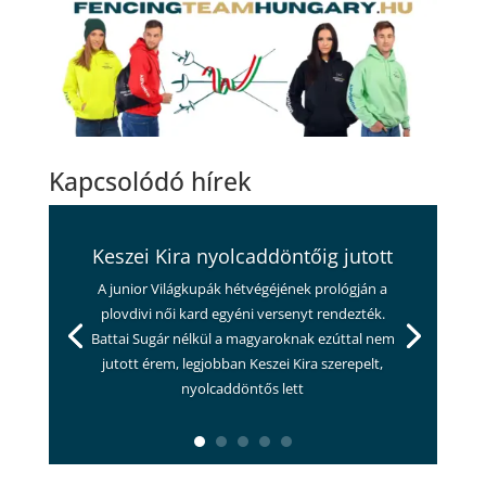
Kapcsolódó hírek
Keszei Kira nyolcaddöntőig jutott
A junior Világkupák hétvégéjének prológján a
plovdivi női kard egyéni versenyt rendezték.
Battai Sugár nélkül a magyaroknak ezúttal nem
jutott érem, legjobban Keszei Kira szerepelt,
nyolcaddöntős lett