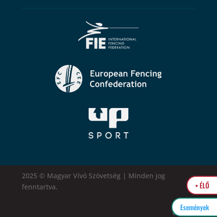
2025 © Magyar Vívó Szövetség | Minden jog
• ÉLŐ
fenntartva.
Események
easytel