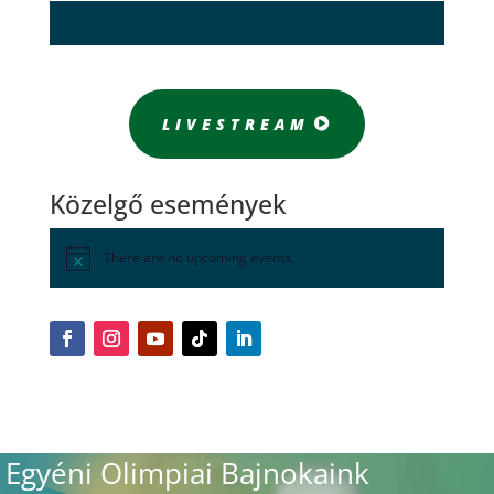
LIVESTREAM
Közelgő események
There are no upcoming events.
Egyéni Olimpiai Bajnokaink