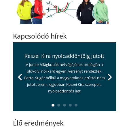
Kapcsolódó hírek
Keszei Kira nyolcaddöntőig jutott
A junior Világkupák hétvégéjének prológján a
plovdivi női kard egyéni versenyt rendezték.
Battai Sugár nélkül a magyaroknak ezúttal nem
jutott érem, legjobban Keszei Kira szerepelt,
nyolcaddöntős lett
Élő eredmények