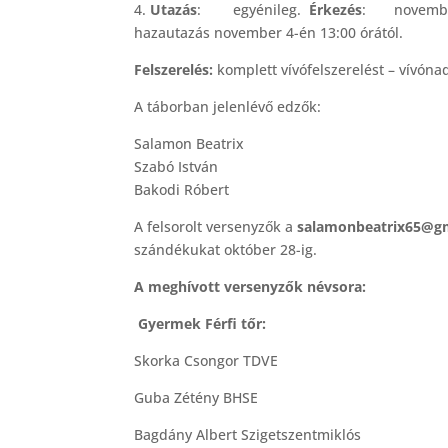
4.
Utazás
: egyénileg.
Érkezés
: november 
hazautazás november 4-én 13:00 órától.
Felszerelés:
komplett vívófelszerelést – vívóna
A táborban jelenlévő edzők:
Salamon Beatrix
Szabó István
Bakodi Róbert
A felsorolt versenyzők a
salamonbeatrix65@g
szándékukat október 28-ig.
A meghívott versenyzők névsora:
Gyermek Férfi tőr:
Skorka Csongor TDVE
Guba Zétény BHSE
Bagdány Albert Szigetszentmiklós