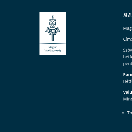
MA
Magy
Cím:
Szöv
hétf
pént
Fori
Hétf
Valu
Mind
To