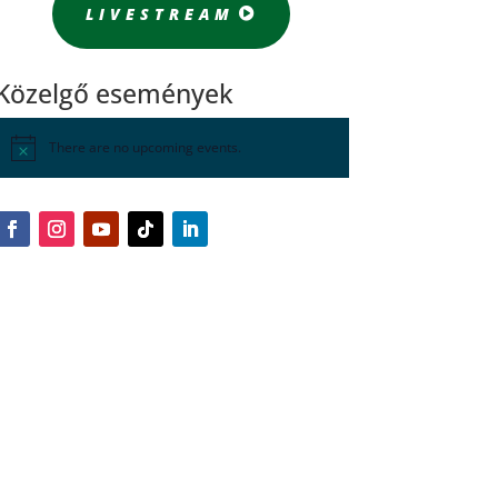
LIVESTREAM
Közelgő események
There are no upcoming events.