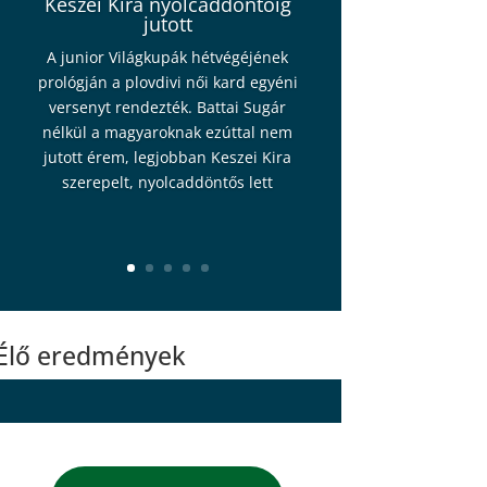
Keszei Kira nyolcaddöntőig
jutott
A junior Világkupák hétvégéjének
prológján a plovdivi női kard egyéni
versenyt rendezték. Battai Sugár
nélkül a magyaroknak ezúttal nem
jutott érem, legjobban Keszei Kira
szerepelt, nyolcaddöntős lett
Élő eredmények