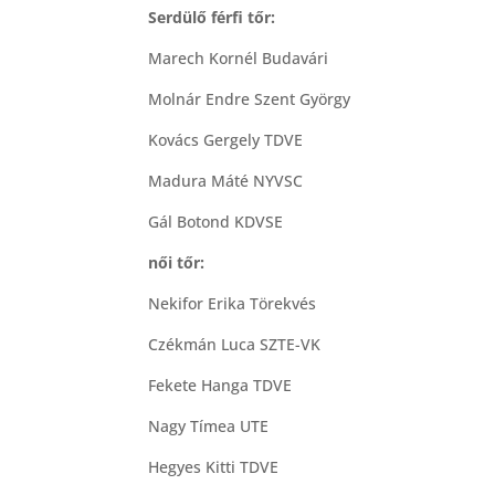
Serdülő férfi tőr:
Marech Kornél Budavári
Molnár Endre Szent György
Kovács Gergely TDVE
Madura Máté NYVSC
Gál Botond KDVSE
női tőr:
Nekifor Erika Törekvés
Czékmán Luca SZTE-VK
Fekete Hanga TDVE
Nagy Tímea UTE
Hegyes Kitti TDVE