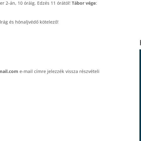
2-án, 10 óráig. Edzés 11 órától!
Tábor vége
:
drág és hónaljvédő kötelező!
mail.com
e-mail címre jelezzék vissza részvételi