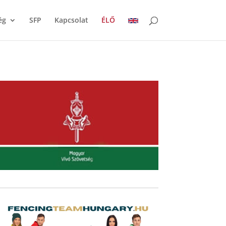
ég
SFP
Kapcsolat
ÉLŐ