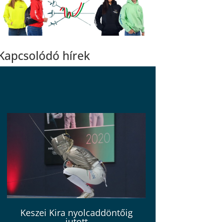
Kapcsolódó hírek
Keszei Kira nyolcaddöntőig
jutott