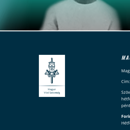
MA
Magy
Cím:
Szöv
hétf
pént
Fori
Hétf