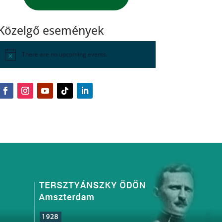
Közelgő események
There are no upcoming events.