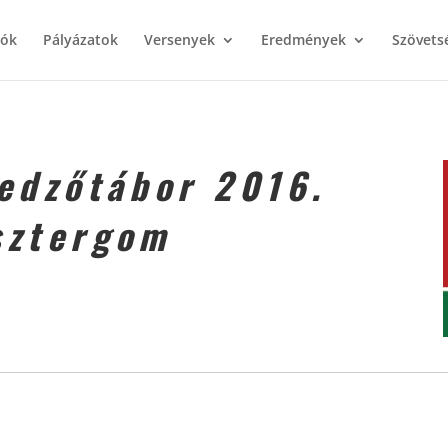
iók
Pályázatok
Versenyek
Eredmények
Szövets
 edzőtábor 2016.
sztergom