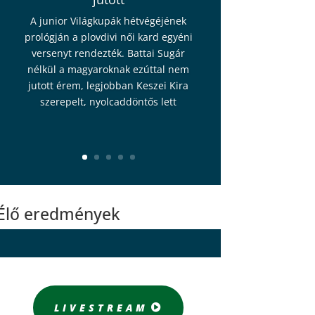
A junior Világkupák hétvégéjének
prológján a plovdivi női kard egyéni
versenyt rendezték. Battai Sugár
nélkül a magyaroknak ezúttal nem
jutott érem, legjobban Keszei Kira
szerepelt, nyolcaddöntős lett
Élő eredmények
LIVESTREAM