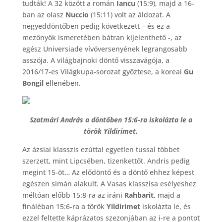
tudták! A 32 között a román
Iancu
(15:9), majd a 16-
ban az olasz
Nuccio
(15:11) volt az áldozat. A
negyeddöntőben pedig következett – és ez a
mezőnyök ismeretében bátran kijelenthető -, az
egész Universiade vívóversenyének legrangosabb
asszója. A világbajnoki döntő visszavágója, a
2016/17-es Világkupa-sorozat győztese, a koreai
Gu
Bongil
ellenében.
Szatmári András a döntőben 15:6-ra iskolázta le a
török Yildirimet.
Az ázsiai klasszis ezúttal egyetlen tussal többet
szerzett, mint Lipcsében, tizenkettőt. Andris pedig
megint 15-öt… Az elődöntő és a döntő ehhez képest
egészen simán alakult. A Vasas klasszisa esélyeshez
méltóan előbb 15:8-ra az iráni
Rahbarit,
majd a
fináléban 15:6-ra a török
Yildirimet
iskolázta le, és
ezzel feltette káprázatos szezonjában az i-re a pontot