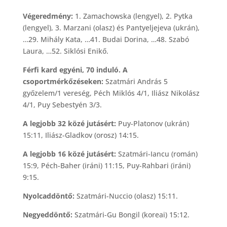
Végeredmény:
1. Zamachowska (lengyel), 2. Pytka
(lengyel), 3. Marzani (olasz) és Pantyeljejeva (ukrán),
…29. Mihály Kata, …41. Budai Dorina, …48. Szabó
Laura, …52. Siklósi Enikő.
Férfi kard egyéni, 70 induló. A
csoportmérkőzéseken:
Szatmári András 5
győzelem/1 vereség, Péch Miklós 4/1, Iliász Nikolász
4/1, Puy Sebestyén 3/3.
A legjobb 32 közé jutásért:
Puy-Platonov (ukrán)
15:11, Iliász-Gladkov (orosz) 14:15.
A legjobb 16 közé jutásért:
Szatmári-Iancu (román)
15:9, Péch-Baher (iráni) 11:15, Puy-Rahbari (iráni)
9:15.
Nyolcaddöntő:
Szatmári-Nuccio (olasz) 15:11.
Negyeddöntő:
Szatmári-Gu Bongil (koreai) 15:12.