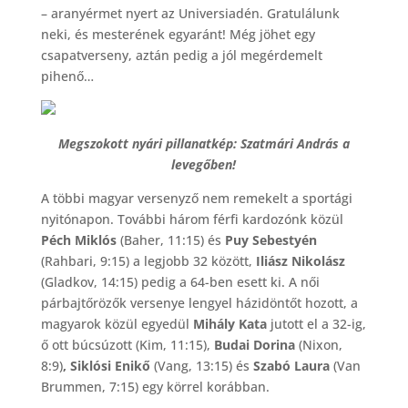
– aranyérmet nyert az Universiadén. Gratulálunk
neki, és mesterének egyaránt! Még jöhet egy
csapatverseny, aztán pedig a jól megérdemelt
pihenő…
Megszokott nyári pillanatkép: Szatmári András a
levegőben!
A többi magyar versenyző nem remekelt a sportági
nyitónapon. További három férfi kardozónk közül
Péch Miklós
(Baher, 11:15) és
Puy Sebestyén
(Rahbari, 9:15) a legjobb 32 között,
Iliász Nikolász
(Gladkov, 14:15) pedig a 64-ben esett ki. A női
párbajtőrözők versenye lengyel házidöntőt hozott, a
magyarok közül egyedül
Mihály Kata
jutott el a 32-ig,
ő ott búcsúzott (Kim, 11:15),
Budai Dorina
(Nixon,
8:9)
, Siklósi Enikő
(Vang, 13:15) és
Szabó Laura
(Van
Brummen, 7:15) egy körrel korábban.