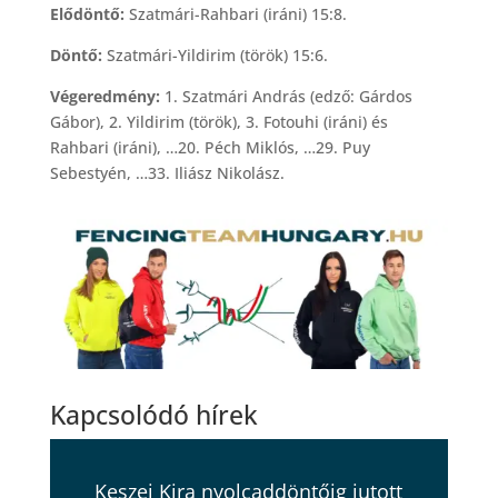
Elődöntő:
Szatmári-Rahbari (iráni) 15:8.
Döntő:
Szatmári-Yildirim (török) 15:6.
Végeredmény:
1. Szatmári András (edző: Gárdos
Gábor), 2. Yildirim (török), 3. Fotouhi (iráni) és
Rahbari (iráni), …20. Péch Miklós, …29. Puy
Sebestyén, …33. Iliász Nikolász.
Kapcsolódó hírek
Keszei Kira nyolcaddöntőig jutott