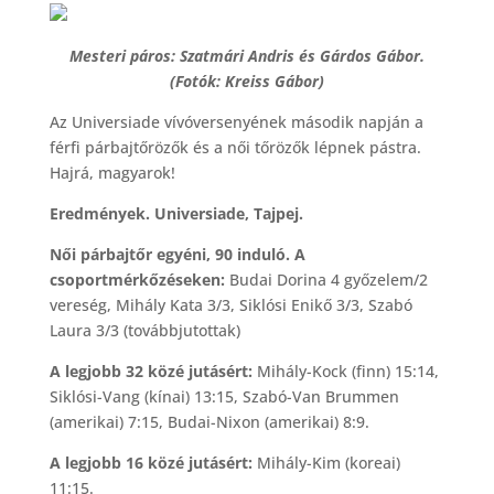
Mesteri páros: Szatmári Andris és Gárdos Gábor.
(Fotók: Kreiss Gábor)
Az Universiade vívóversenyének második napján a
férfi párbajtőrözők és a női tőrözők lépnek pástra.
Hajrá, magyarok!
Eredmények. Universiade, Tajpej.
Női párbajtőr egyéni, 90 induló. A
csoportmérkőzéseken:
Budai Dorina 4 győzelem/2
vereség, Mihály Kata 3/3, Siklósi Enikő 3/3, Szabó
Laura 3/3 (továbbjutottak)
A legjobb 32 közé jutásért:
Mihály-Kock (finn) 15:14,
Siklósi-Vang (kínai) 13:15, Szabó-Van Brummen
(amerikai) 7:15, Budai-Nixon (amerikai) 8:9.
A legjobb 16 közé jutásért:
Mihály-Kim (koreai)
11:15.