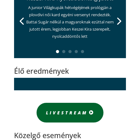
A junior Világkupák hétvégéjének prológján a
plovdivi női kard egyéni versenyt rendezték.
Battai Sugár nélkül a magyaroknak ezúttal nem
jutott érem, legjobban Keszei Kira szerepelt,
nyolcaddöntős lett
Élő eredmények
LIVESTREAM
Közelgő események