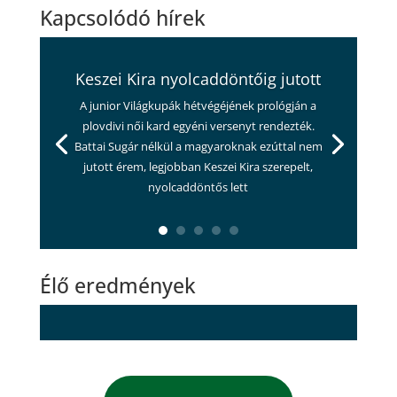
Kapcsolódó hírek
Keszei Kira nyolcaddöntőig jutott
A junior Világkupák hétvégéjének prológján a
plovdivi női kard egyéni versenyt rendezték.
Battai Sugár nélkül a magyaroknak ezúttal nem
jutott érem, legjobban Keszei Kira szerepelt,
nyolcaddöntős lett
Élő eredmények