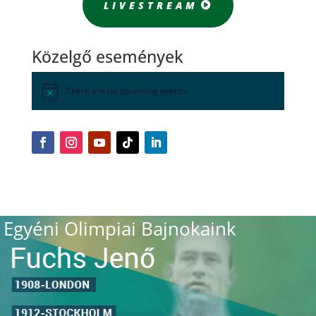
LIVESTREAM
Közelgő események
There are no upcoming events.
Egyéni Olimpiai Bajnokaink