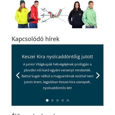
Kapcsolódó hírek
Keszei Kira nyolcaddöntőig jutott
A junior Világkupák hétvégéjének prológján a
plovdivi női kard egyéni versenyt rendezték.
Battai Sugár nélkül a magyaroknak ezúttal nem
jutott érem, legjobban Keszei Kira szerepelt,
nyolcaddöntős lett