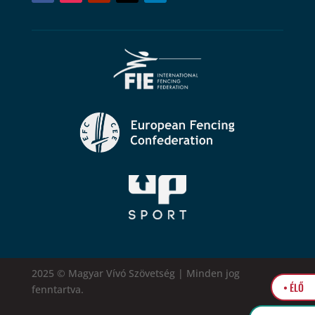
2025 © Magyar Vívó Szövetség | Minden jog
• ÉLŐ
fenntartva.