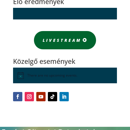
Élő eredmények
LIVESTREAM
Közelgő események
There are no upcoming events.