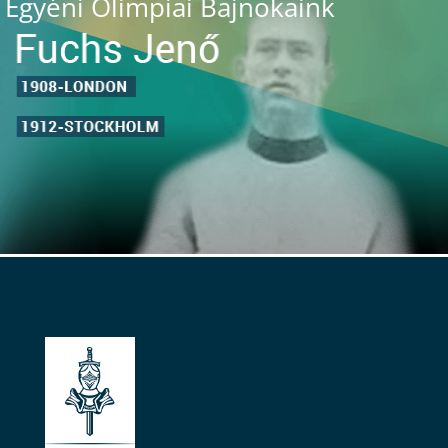
Egyéni Olimpiai Bajnokaink