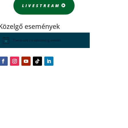
LIVESTREAM
Közelgő események
There are no upcoming events.