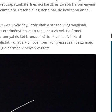
két csapatunk (férfi és női kard), és tovább három egyéni
 olimpiára. Ez több a legutóbbinál, de kevesebb annál,
/17-es vívóidény, lezárultak a szezon világranglistái.
os eredményt hozott a rangsor a vb-vel. Ha érmet
arannyal és két bronzzal zártunk volna. Női kard
listát – díját a FIE novemberi kongresszusán veszi majd
dig a harmadik helyen végzett.