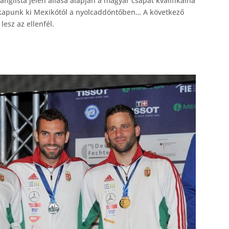
ranglista jelen állása alapján a magyar csapat kvalifikálna
 kapunk ki Mexikótól a nyolcaddöntőben… A következő
lesz az ellenfél.