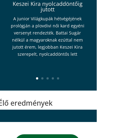
Keszei Kira nyolcaddöntőig
jutott
A junior Világkupák hétvégéjének
prológján a plovdivi női kard egyéni
versenyt rendezték. Battai Sugár
nélkül a magyaroknak ezúttal nem
jutott érem, legjobban Keszei Kira
szerepelt, nyolcaddöntős lett
Élő eredmények