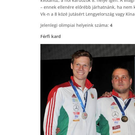
kvótához, a női kardozók 8. helye igen. A világ
– ennek ellenére előrébb járhatnánk, ha nem
Vk-n a 8 közé jutásért Lengyelország vagy Kína 
Jelenlegi olimpiai helyeink száma:
4
Férfi kard