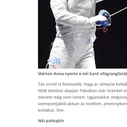
Márton Anna nyerte a női kard világranglistá
Tán ennél is fontosabb, hogy az olimpiai kvótá
NOB döntése alapján Tokióban már tizenkét ví
menete még nem ismert. Ugyanakkor megvizsgál
szempontjából abban az esetben, amennyiben v
kvótákat. Íme.
Női párbajtőr