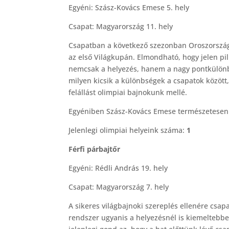
Egyéni: Szász-Kovács Emese 5. hely
Csapat: Magyarország 11. hely
Csapatban a következő szezonban Oroszorszá
az első Világkupán. Elmondható, hogy jelen pil
nemcsak a helyezés, hanem a nagy pontkülönbs
milyen kicsik a különbségek a csapatok között,
felállást olimpiai bajnokunk mellé.
Egyéniben Szász-Kovács Emese természetesen k
Jelenlegi olimpiai helyeink száma:
1
Férfi párbajtőr
Egyéni: Rédli András 19. hely
Csapat: Magyarország 7. hely
A sikeres világbajnoki szereplés ellenére csapa
rendszer ugyanis a helyezésnél is kiemeltebben