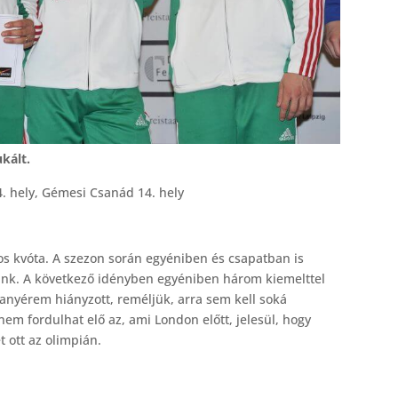
kált.
 4. hely, Gémesi Csanád 14. hely
os kvóta. A szezon során egyéniben és csapatban is
ünk. A következő idényben egyéniben három kiemelttel
anyérem hiányzott, reméljük, arra sem kell soká
em fordulhat elő az, ami London előtt, jelesül, hogy
 ott az olimpián.