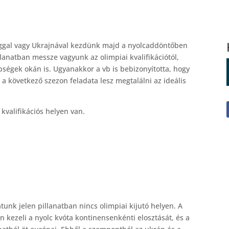
ggal vagy Ukrajnával kezdünk majd a nyolcaddöntőben
lanatban messze vagyunk az olimpiai kvalifikációtól,
égek okán is. Ugyanakkor a vb is bebizonyította, hogy
 a következő szezon feladata lesz megtalálni az ideális
valifikációs helyen van.
tunk jelen pillanatban nincs olimpiai kijutó helyen. A
 kezeli a nyolc kvóta kontinensenkénti elosztását, és a