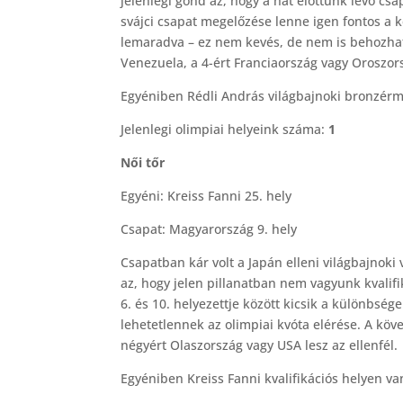
jelenlegi gond az, hogy a hat előttünk lévő cs
svájci csapat megelőzése lenne igen fontos a 
lemaradva – ez nem kevés, de nem is behozhata
Venezuela, a 4-ért Franciaország vagy Oroszorsz
Egyéniben Rédli András világbajnoki bronzérm
Jelenlegi olimpiai helyeink száma:
1
Női tőr
Egyéni: Kreiss Fanni 25. hely
Csapat: Magyarország 9. hely
Csapatban kár volt a Japán elleni világbajnok
az, hogy jelen pillanatban nem vagyunk kvalifi
6. és 10. helyezettje között kicsik a különbsé
lehetetlennek az olimpiai kvóta elérése. A kö
négyért Olaszország vagy USA lesz az ellenfél.
Egyéniben Kreiss Fanni kvalifikációs helyen va