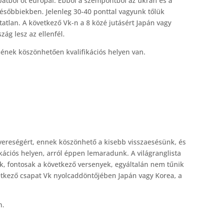
apatból öt európai. Ebből a szempontból az ukrán és a
későbbiekben. Jelenleg 30-40 ponttal vagyunk tőlük
tlan. A következő Vk-n a 8 közé jutásért Japán vagy
ág lesz az ellenfél.
ének köszönhetően kvalifikációs helyen van.
i vereségért, ennek köszönhető a kisebb visszaesésünk, és
kációs helyen, arról éppen lemaradunk. A világranglista
gek, fontosak a következő versenyek, egyáltalán nem tűnik
vetkező csapat Vk nyolcaddöntőjében Japán vagy Korea, a
n.