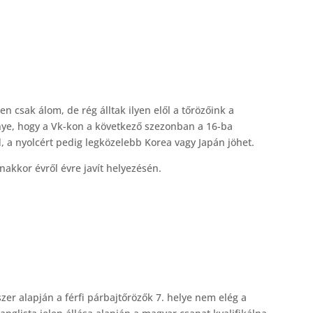
n csak álom, de rég álltak ilyen elől a tőrözőink a
őnye, hogy a Vk-kon a következő szezonban a 16-ba
d, a nyolcért pedig legközelebb Korea vagy Japán jöhet.
nakkor évről évre javít helyezésén.
zer alapján a férfi párbajtőrözők 7. helye nem elég a