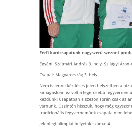
Férfi kardcsapatunk nagyszerű szezont produ
Egyéni: Szatmári András 3. hely, Szilágyi Áron
Csapat: Magyarország 3. hely
Nem is lenne kérdéses jelen helyzetben a bizt
kimagaslóan ez volt a legerősebb fegyvernem
kezdünk! Csapatban a szezon során csak az ar
várnunk. Őszintén hisszük, hogy még egyszer n
tradícionális fegyvernemünk csapata nem lehet
Jelenlegi olimpiai helyeink száma:
4