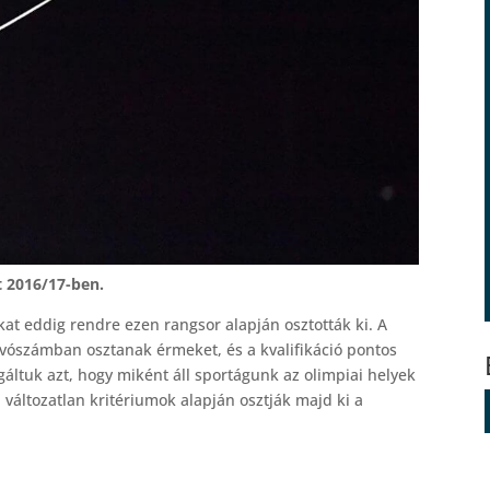
t 2016/17-ben.
kat eddig rendre ezen rangsor alapján osztották ki. A
vószámban osztanak érmeket, és a kvalifikáció pontos
tuk azt, hogy miként áll sportágunk az olimpiai helyek
áltozatlan kritériumok alapján osztják majd ki a