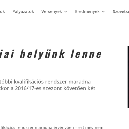
iók
Pályázatok
Versenyek
Eredmények
Szövets
iai helyünk lenne
tóbbi kvalifikációs rendszer maradna
kkor a 2016/17-es szezont követően két
lifikációs rendszer maradna érvényben – ezt még nem