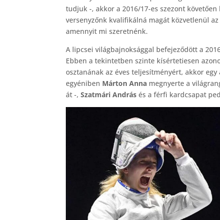
tudjuk -, akkor a 2016/17-es szezont követően 
versenyzőnk kvalifikálná magát közvetlenül az
amennyit mi szeretnénk.
A lipcsei világbajnoksággal befejeződött a 2016
Ebben a tekintetben szinte kísértetiesen azon
osztanának az éves teljesítményért, akkor egy 
egyéniben
Márton Anna
megnyerte a világrang
át -,
Szatmári András
és a férfi kardcsapat pe