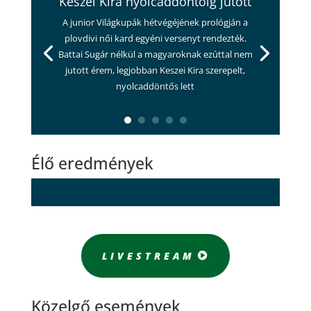
Keszei Kira nyolcaddöntőig jutott
A junior Világkupák hétvégéjének prológján a
plovdivi női kard egyéni versenyt rendezték.
Battai Sugár nélkül a magyaroknak ezúttal nem
jutott érem, legjobban Keszei Kira szerepelt,
nyolcaddöntős lett
Élő eredmények
LIVESTREAM
Közelgő események