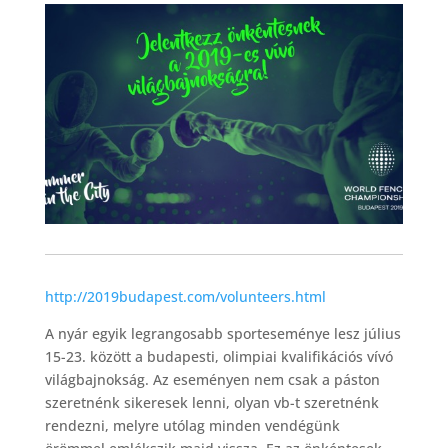
http://2019budapest.com/volunteers.html
A nyár egyik legrangosabb sporteseménye lesz július
15-23. között a budapesti, olimpiai kvalifikációs vívó
világbajnokság. Az eseményen nem csak a páston
szeretnénk sikeresek lenni, olyan vb-t szeretnénk
rendezni, melyre utólag minden vendégünk