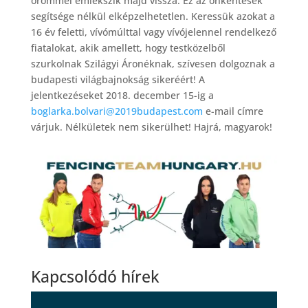
örömmel emlékszik majd vissza. Ez az önkéntesek
segítsége nélkül elképzelhetetlen. Keressük azokat a
16 év feletti, vívómúlttal vagy vívójelennel rendelkező
fiatalokat, akik amellett, hogy testközelből
szurkolnak Szilágyi Áronéknak, szívesen dolgoznak a
budapesti világbajnokság sikeréért! A
jelentkezéseket 2018. december 15-ig a
boglarka.bolvari@2019budapest.com
e-mail címre
várjuk. Nélkületek nem sikerülhet! Hajrá, magyarok!
Kapcsolódó hírek