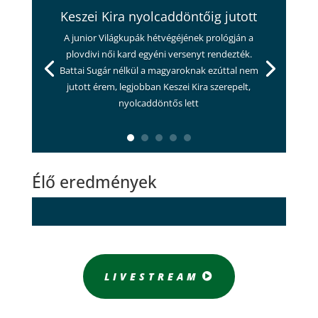
Keszei Kira nyolcaddöntőig jutott
A junior Világkupák hétvégéjének prológján a
plovdivi női kard egyéni versenyt rendezték.
Battai Sugár nélkül a magyaroknak ezúttal nem
jutott érem, legjobban Keszei Kira szerepelt,
nyolcaddöntős lett
Élő eredmények
LIVESTREAM