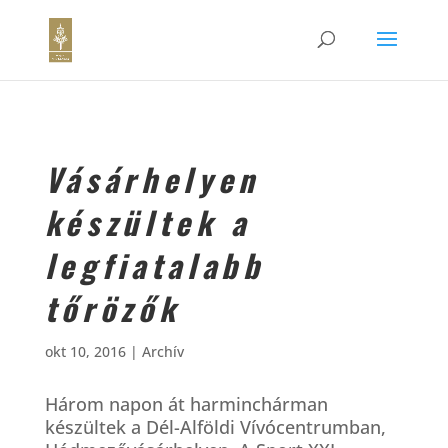
Vásárhelyen
készültek a
legfiatalabb
tőrözők
okt 10, 2016
|
Archív
Három napon át harminchárman
készültek a Dél-Alföldi Vívócentrumban,