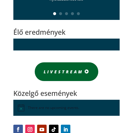
Élő eredmények
LIVESTREAM
Közelgő események
There are no upcoming events.