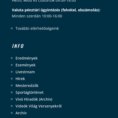
Hétfő, kedd és csütörtök 09:00-16:00
Valuta pénztári ügyintézés (felvétel, elszámolás):
Minden szerdán 10:00-16:00
További elérhetőségeink
INFO
Eredmények
Események
Livestream
Hírek
Mesteredzők
Sportágtörténet
Vívó Híradók (Archív)
Videók Világ Versenyekről
Archív