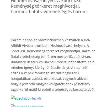
Hódmezővásárhelyen. A Sport XXI.
Reménység tőrkeret meghívottjai,
harminc fiatal vívótehetség és három
Három napon át harminchárman készültek a Dél-
Alföldi Vívócentrumban, Hódmezővásárhelyen. A
Sport XXI. Reménység tőrkeret meghívottjai, harminc
fiatal vívótehetség és három mester (Szabó István,
Budaváry Beatrix és Bakodi Róbert) népesítette be a
minden igényt kielégítő létesítményt. A napi két
edzés a képek tanúsága szerint nagyszerű
hangulatban zajlott, és biztosak vagyunk abban,
hogy a jövendő magyar válogatottjának jó néhány
tagja kerül majd ki ebből a tehetséges korosztályból.