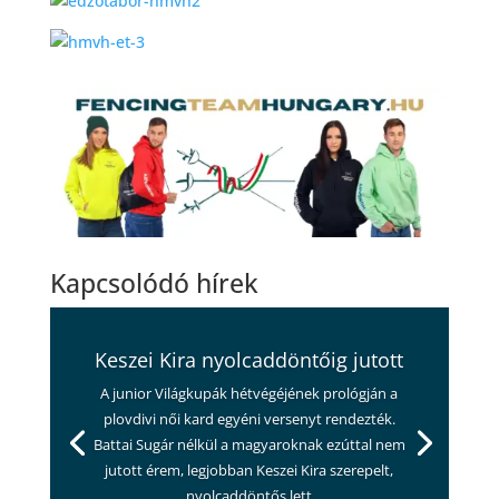
Kapcsolódó hírek
Keszei Kira nyolcaddöntőig jutott
A junior Világkupák hétvégéjének prológján a
plovdivi női kard egyéni versenyt rendezték.
Battai Sugár nélkül a magyaroknak ezúttal nem
jutott érem, legjobban Keszei Kira szerepelt,
nyolcaddöntős lett