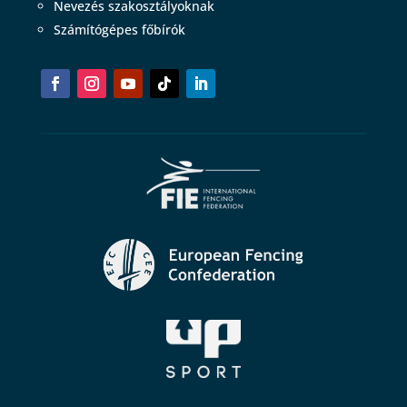
Nevezés szakosztályoknak
Számítógépes főbírók