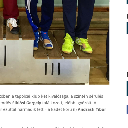
ntőben a tapolcai klub két kiválósága, a szintén sérülés
tendős
Siklósi Gergely
találkozott, előbbi győzött. A
er
ezúttal harmadik lett – a kadet korú (!)
Andrásfi Tibor