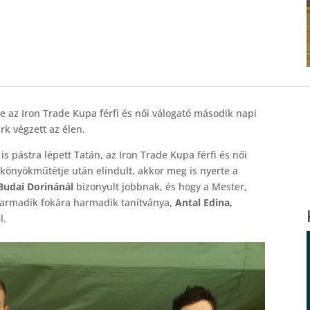
te az Iron Trade Kupa férfi és női válogató második napi
rk végzett az élen.
is pástra lépett Tatán, az Iron Trade Kupa férfi és női
könyökműtétje után elindult, akkor meg is nyerte a
Budai Dorinánál
bizonyult jobbnak, és hogy a Mester,
 harmadik fokára harmadik tanítványa,
Antal Edina,
l.