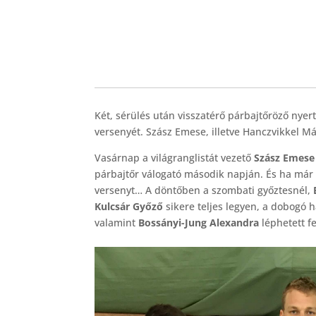
Két, sérülés után visszatérő párbajtőröző nyer
versenyét. Szász Emese, illetve Hanczvikkel Má
Vasárnap a világranglistát vezető
Szász Emese
párbajtőr válogató második napján. És ha már 
versenyt… A döntőben a szombati győztesnél,
Kulcsár Győző
sikere teljes legyen, a dobogó
valamint
Bossányi-Jung Alexandra
léphetett fe