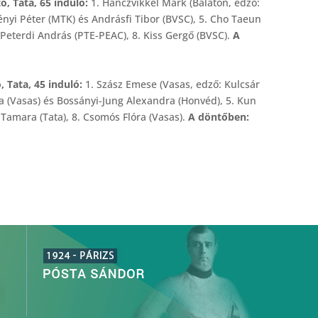
ó, Tata, 65 induló:
1. Hanczvikkel Márk (Balaton, edző:
Szényi Péter (MTK) és Andrásfi Tibor (BVSC), 5. Cho Taeun
 Peterdi András (PTE-PEAC), 8. Kiss Gergő (BVSC).
A
, Tata, 45 induló:
1. Szász Emese (Vasas, edző: Kulcsár
na (Vasas) és Bossányi-Jung Alexandra (Honvéd), 5. Kun
m Tamara (Tata), 8. Csomós Flóra (Vasas).
A döntőben: