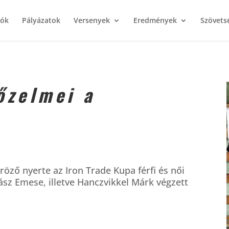
iók
Pályázatok
Versenyek
Eredmények
Szövets
őzelmei a
röző nyerte az Iron Trade Kupa férfi és női
ász Emese, illetve Hanczvikkel Márk végzett