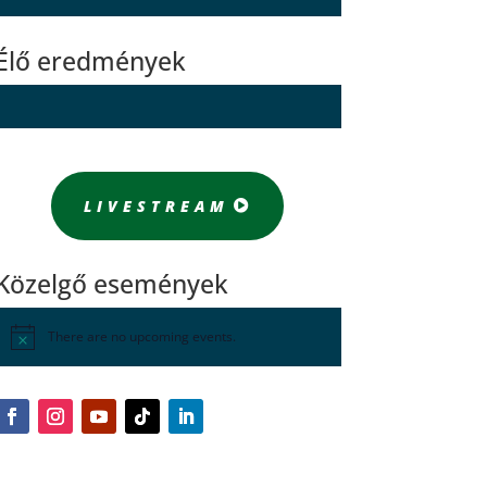
Élő eredmények
LIVESTREAM
Közelgő események
There are no upcoming events.