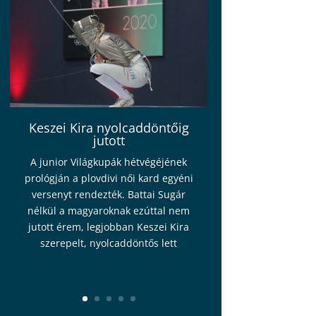
Keszei Kira nyolcaddöntőig
jutott
A junior Világkupák hétvégéjének
prológján a plovdivi női kard egyéni
versenyt rendezték. Battai Sugár
nélkül a magyaroknak ezúttal nem
jutott érem, legjobban Keszei Kira
szerepelt, nyolcaddöntős lett