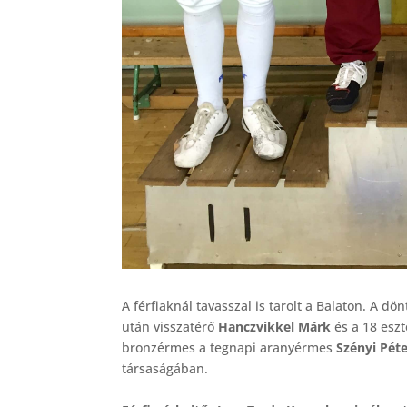
A férfiaknál tavasszal is tarolt a Balaton. A dö
után visszatérő
Hanczvikkel Márk
és a 18 esz
bronzérmes a tegnapi aranyérmes
Szényi Pét
társaságában.