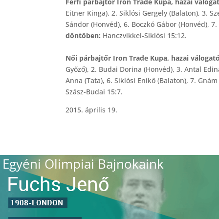
Férfi párbajtőr Iron Trade Kupa, hazai válogat
Eitner Kinga), 2. Siklósi Gergely (Balaton), 3. 
Sándor (Honvéd), 6. Boczkó Gábor (Honvéd), 7.
döntőben:
Hanczvikkel-Siklósi 15:12.
Női
párbajtőr Iron Trade Kupa, hazai válogató
Győző), 2. Budai Dorina (Honvéd), 3. Antal Edi
Anna (Tata), 6. Siklósi Enikő (Balaton), 7. Gná
Szász-Budai 15:7.
2015. április 19.
Egyéni Olimpiai Bajnokaink