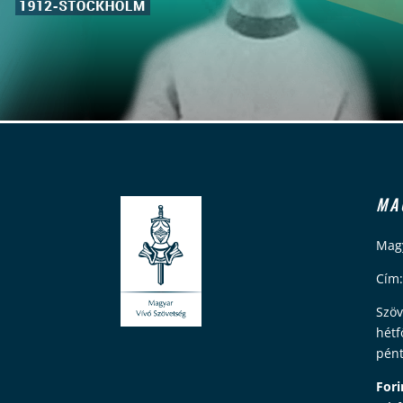
MA
Magy
Cím:
Szöv
hétf
pént
Fori